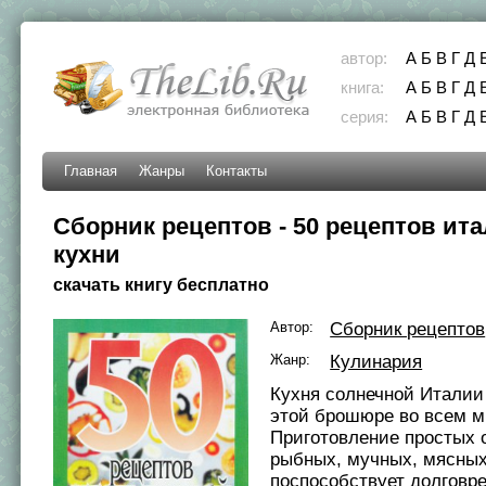
автор:
А
Б
В
Г
Д
книга:
А
Б
В
Г
Д
серия:
А
Б
В
Г
Д
Главная
Жанры
Контакты
Сборник рецептов - 50 рецептов ит
кухни
скачать книгу бесплатно
Автор:
Сборник рецептов
Жанр:
Кулинария
Кухня солнечной Италии
этой брошюре во всем м
Приготовление простых 
рыбных, мучных, мясны
поспособствует долговр