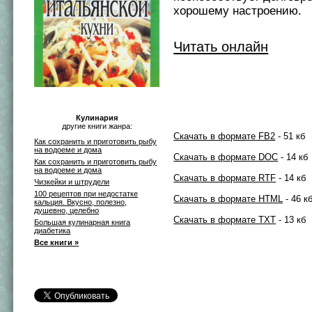
хорошему настроению.
Читать онлайн
Кулинария
другие книги жанра:
Скачать в формате FB2
- 51 кб
Как сохранить и приготовить рыбу
на водоеме и дома
Скачать в формате DOC
- 14 кб
Как сохранить и приготовить рыбу
на водоеме и дома
Скачать в формате RTF
- 14 кб
Чизкейки и штрудели
100 рецептов при недостатке
Скачать в формате HTML
- 46 к
кальция. Вкусно, полезно,
душевно, целебно
Скачать в формате TXT
- 13 кб
Большая кулинарная книга
диабетика
Все книги »