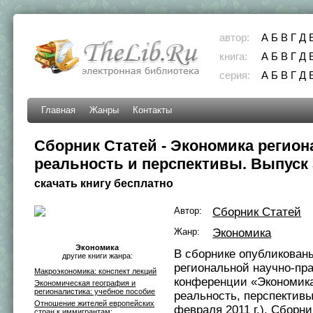
автор:
А
Б
В
Г
Д
книга:
А
Б
В
Г
Д
серия:
А
Б
В
Г
Д
Главная
Жанры
Контакты
Сборник Статей - Экономика регион
реальность и перспективы. Выпуск 
скачать книгу бесплатно
Автор:
Сборник Статей
Жанр:
Экономика
Экономика
В сборнике опубликованы
другие книги жанра:
региональной научно-пр
Макроэкономика: конспект лекций
конференции «Экономика
Экономическая география и
регионалистика: учебное пособие
реальность, перспективы»
Отношение жителей европейских
февраля 2011 г.). Сборн
стран к иммигрантам: