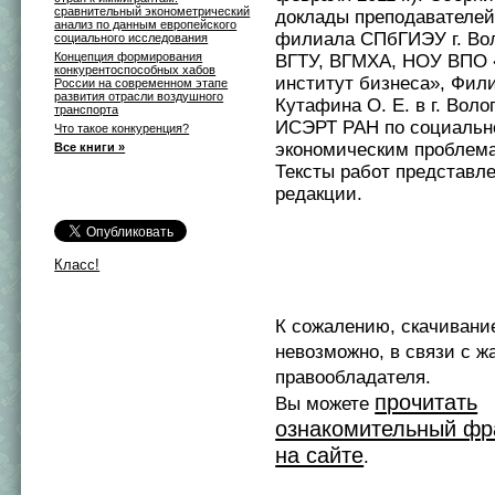
сравнительный эконометрический
доклады преподавателей
анализ по данным европейского
филиала СПбГИЭУ г. Вол
социального исследования
Концепция формирования
ВГТУ, ВГМХА, НОУ ВПО 
конкурентоспособных хабов
институт бизнеса», Фи
России на современном этапе
развития отрасли воздушного
Кутафина О. Е. в г. Воло
транспорта
ИСЭРТ РАН по социальн
Что такое конкуренция?
экономическим проблема
Все книги »
Тексты работ представле
редакции.
Класс!
К сожалению, скачивани
невозможно, в связи с ж
правообладателя.
прочитать
Вы можете
ознакомительный фр
на сайте
.