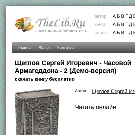
автор:
А
Б
В
Г
Д
книга:
А
Б
В
Г
Д
серия:
А
Б
В
Г
Д
Главная
Жанры
Контакты
Щеглов Сергей Игоревич - Часовой
Армагеддона - 2 (Демо-версия)
скачать книгу бесплатно
Автор:
Щеглов Сергей Иг
Читать онлайн