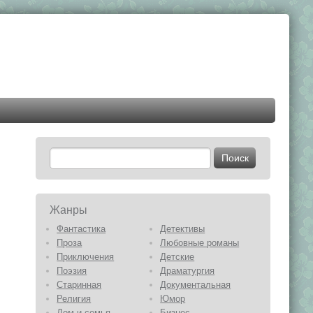
Жанры
Фантастика
Детективы
Проза
Любовные романы
Приключения
Детские
Поэзия
Драматургия
Старинная
Документальная
Религия
Юмор
Дом и семья
Бизнес