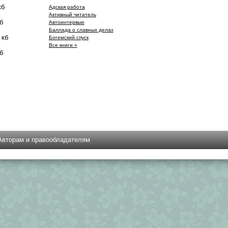
кб
Адская работа
Активный читатель
б
Автоинтеpвью
Баллада о славных делах
 кб
Богемский спуск
Все книги »
б
Авторам и правообладателям