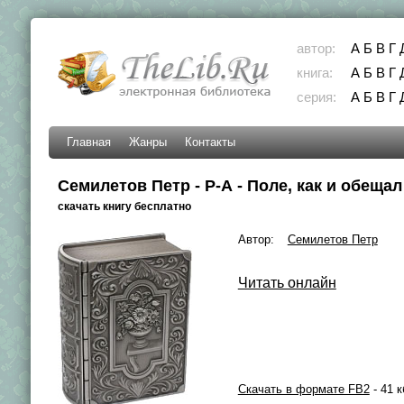
автор:
А
Б
В
Г
книга:
А
Б
В
Г
серия:
А
Б
В
Г
Главная
Жанры
Контакты
Семилетов Петр - Р-А - Поле, как и обещал
скачать книгу бесплатно
Автор:
Семилетов Петр
Читать онлайн
Скачать в формате FB2
- 41 к