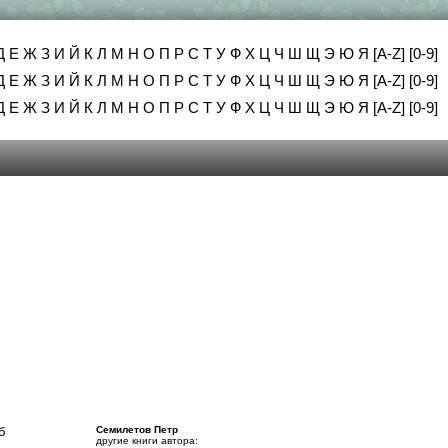
Д
Е
Ж
З
И
Й
К
Л
М
Н
О
П
Р
С
Т
У
Ф
Х
Ц
Ч
Ш
Щ
Э
Ю
Я
[A-Z]
[0-9]
Д
Е
Ж
З
И
Й
К
Л
М
Н
О
П
Р
С
Т
У
Ф
Х
Ц
Ч
Ш
Щ
Э
Ю
Я
[A-Z]
[0-9]
Д
Е
Ж
З
И
Й
К
Л
М
Н
О
П
Р
С
Т
У
Ф
Х
Ц
Ч
Ш
Щ
Э
Ю
Я
[A-Z]
[0-9]
б
Семилетов Петр
другие книги автора: