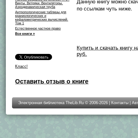
Данную книгу можно ска
Винты. Ветряки. Вентиляторы.
Аэродинамическая труба
по ссылкам чуть ниже.
Антропологические таблицы для
краниологических и
кефалометрических вычислений.
Том 1
Естественное частное право
Все книги »
Купить и скачать книгу на 
руб.
Класс!
Оставить отзыв о книге
Электронная библиотека TheLib.Ru © 2006-2026 |
Контакты
|
Ав