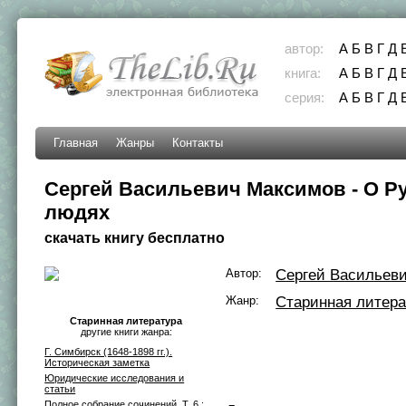
автор:
А
Б
В
Г
Д
книга:
А
Б
В
Г
Д
серия:
А
Б
В
Г
Д
Главная
Жанры
Контакты
Сергей Васильевич Максимов - О Р
людях
скачать книгу бесплатно
Автор:
Сергей Васильев
Жанр:
Старинная литера
Старинная литература
другие книги жанра:
Г. Симбирск (1648-1898 гг.).
Историческая заметка
Юридические исследования и
статьи
Полное собрание сочинений. Т. 6 :