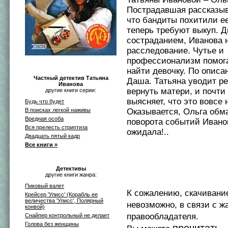
Пострадавшая рассказыв
что бандиты похитили е
теперь требуют выкуп. 
состраданием, Иванова 
расследование. Чутье и
профессионализм помог
найти девочку. По описа
Частный детектив Татьяна
Даша. Татьяна уводит ре
Иванова
вернуть матери, и почти
другие книги серии:
выясняет, что это вовсе 
Будь что будет
В поисках легкой наживы
Оказывается, Ольга обма
Вредная особа
поворота событий Иванов
Вся прелесть стриптиза
ожидала!..
Двадцать пятый кадр
Все книги »
Детективы
другие книги жанра:
Пиковый валет
К сожалению, скачивани
Крейсер 'Улисс' (Корабль ее
величества 'Улисс', Полярный
невозможно, в связи с ж
конвой)
правообладателя.
Снайпер контрольный не делает
Голова без женщины