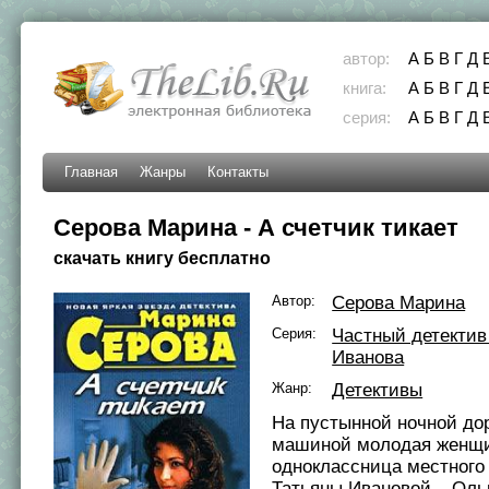
автор:
А
Б
В
Г
Д
книга:
А
Б
В
Г
Д
серия:
А
Б
В
Г
Д
Главная
Жанры
Контакты
Серова Марина - А счетчик тикает
скачать книгу бесплатно
Автор:
Серова Марина
Серия:
Частный детектив
Иванова
Жанр:
Детективы
На пустынной ночной до
машиной молодая женщ
одноклассница местного
Татьяны Ивановой – Оль