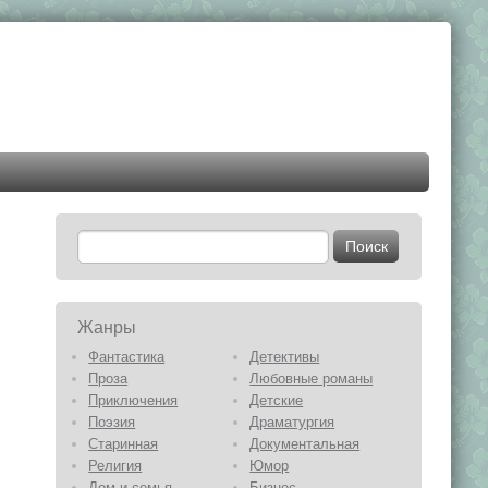
Жанры
Фантастика
Детективы
Проза
Любовные романы
Приключения
Детские
Поэзия
Драматургия
Старинная
Документальная
Религия
Юмор
Дом и семья
Бизнес