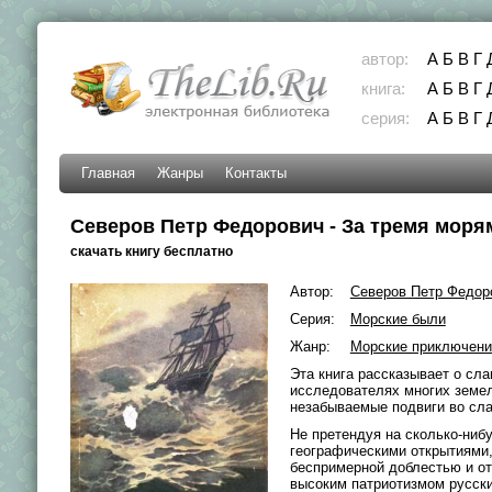
автор:
А
Б
В
Г
книга:
А
Б
В
Г
серия:
А
Б
В
Г
Главная
Жанры
Контакты
Северов Петр Федорович - За тремя моря
скачать книгу бесплатно
Автор:
Северов Петр Федор
Серия:
Морские были
Жанр:
Морские приключени
Эта книга рассказывает о сл
исследователях многих земел
незабываемые подвиги во сла
Не претендуя на сколько-ниб
географическими открытиями,
беспримерной доблестью и от
высоким патриотизмом русски