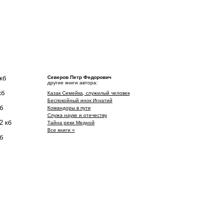
кб
Северов Петр Федорович
другие книги автора:
кб
Казак Семейка, служилый человек
Беспокойный инок Игнатий
б
Командоры в пути
Служа науке и отечеству
2 кб
Тайна реки Медной
Все книги »
б