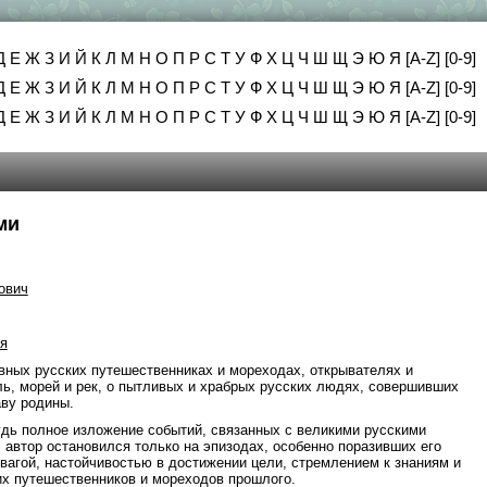
Д
Е
Ж
З
И
Й
К
Л
М
Н
О
П
Р
С
Т
У
Ф
Х
Ц
Ч
Ш
Щ
Э
Ю
Я
[A-Z]
[0-9]
Д
Е
Ж
З
И
Й
К
Л
М
Н
О
П
Р
С
Т
У
Ф
Х
Ц
Ч
Ш
Щ
Э
Ю
Я
[A-Z]
[0-9]
Д
Е
Ж
З
И
Й
К
Л
М
Н
О
П
Р
С
Т
У
Ф
Х
Ц
Ч
Ш
Щ
Э
Ю
Я
[A-Z]
[0-9]
ми
ович
я
авных русских путешественниках и мореходах, открывателях и
ь, морей и рек, о пытливых и храбрых русских людях, совершивших
ву родины.
удь полное изложение событий, связанных с великими русскими
 автор остановился только на эпизодах, особенно поразивших его
вагой, настойчивостью в достижении цели, стремлением к знаниям и
х путешественников и мореходов прошлого.