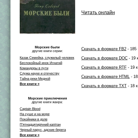
Читать онлайн
Морские были
Скачать в формате FB2
- 185 
другие книги серии:
Скачать в формате DOC
- 19 
Казак Семейка, служилый человек
Беспокойный инок Игнатий
Скачать в формате RTF
- 19 к
Командоры в пути
Служа науке и отечеству
Скачать в формате HTML
- 18
Тайна реки Медной
Все книги »
Скачать в формате TXT
- 18 к
Морские приключения
другие книги жанра:
Captain Blood
На суше и на море
Покойники в доле
П’ятнадцятирічний капітан
Черный парус, адские берега
Все книги »