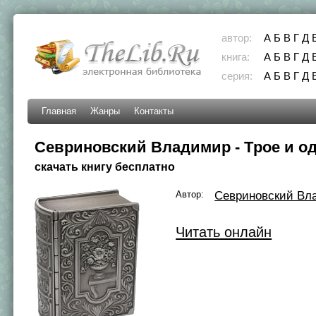
автор:
А
Б
В
Г
Д
книга:
А
Б
В
Г
Д
серия:
А
Б
В
Г
Д
Главная
Жанры
Контакты
Севриновский Владимир - Тpое и о
скачать книгу бесплатно
Автор:
Севриновский Вл
Читать онлайн