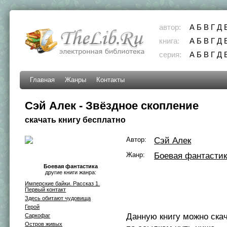
автор:
А
Б
В
Г
Д
книга:
А
Б
В
Г
Д
серия:
А
Б
В
Г
Д
Главная
Жанры
Контакты
Сэй Алек - Звёздное скопление
скачать книгу бесплатно
Автор:
Сэй Алек
Жанр:
Боевая фантасти
Боевая фантастика
другие книги жанра:
Имперские байки. Рассказ 1.
Первый контакт
Здесь обитают чудовища
Герой
Данную книгу можно ска
Саркофаг
Остров живых