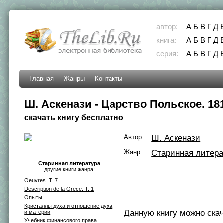
автор:
А
Б
В
Г
Д
книга:
А
Б
В
Г
Д
серия:
А
Б
В
Г
Д
Главная
Жанры
Контакты
Ш. Аскенази - Царство Польское. 181
скачать книгу бесплатно
Автор:
Ш. Аскенази
Жанр:
Старинная литера
Старинная литература
другие книги жанра:
Oeuvres. T. 7
Description de la Grece. T. 1
Опыты
Кристаллы духа и отношение духа
Данную книгу можно ска
и материи
Учебник финансового права