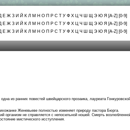
Д
Е
Ж
З
И
Й
К
Л
М
Н
О
П
Р
С
Т
У
Ф
Х
Ц
Ч
Ш
Щ
Э
Ю
Я
[A-Z]
[0-9]
Д
Е
Ж
З
И
Й
К
Л
М
Н
О
П
Р
С
Т
У
Ф
Х
Ц
Ч
Ш
Щ
Э
Ю
Я
[A-Z]
[0-9]
Д
Е
Ж
З
И
Й
К
Л
М
Н
О
П
Р
С
Т
У
Ф
Х
Ц
Ч
Ш
Щ
Э
Ю
Я
[A-Z]
[0-9]
одна из ранних повестей швейцарского прозаика, лауреата Гонкуровско
рихожанке Женевьеве полностью изменяет природу пастора Бюрга.
кий организм не справляется с непосильной ношей. Смерть возлюбленно
состояние мистического исступления.