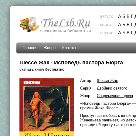
автор:
А
Б
В
Г
книга:
А
Б
В
Г
серия:
А
Б
В
Г
Главная
Жанры
Контакты
Шессе Жак - Исповедь пастора Бюрга
скачать книгу бесплатно
Автор:
Шессе Жак
Серия:
Двойник святого
Жанр:
Современная проза
«Исповедь пастора Бюрга» — 
премии Жака Шессе.
Преступная любовь к юной п
Женевьева зачинает, но детс
приводит беднягу пастора в 