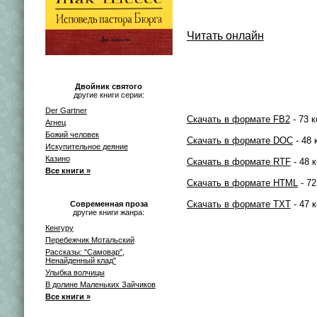
Читать онлайн
Двойник святого
другие книги серии:
Der Gartner
Скачать в формате FB2
- 73 к
Агнец
Божий человек
Скачать в формате DOC
- 48 
Искупительное деяние
Казино
Скачать в формате RTF
- 48 к
Все книги »
Скачать в формате HTML
- 72
Скачать в формате TXT
- 47 к
Современная проза
другие книги жанра:
Кенгуру
Перебежчик Мотальский
Рассказы: "Самовар",
Ненайденный клад"
Улыбка волчицы
В долине Маленьких Зайчиков
Все книги »