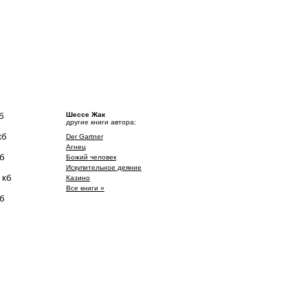
б
Шессе Жак
другие книги автора:
кб
Der Gartner
Агнец
б
Божий человек
Искупительное деяние
 кб
Казино
Все книги »
б