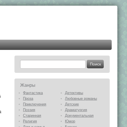
Жанры
Фантастика
Детективы
й
Проза
Любовные романы
Приключения
Детские
Поэзия
Драматургия
й
Старинная
Документальная
Религия
Юмор
Дом и семья
Бизнес