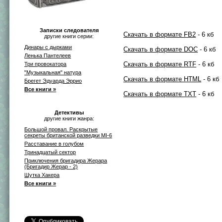
Записки следователя
Скачать в формате FB2
- 6 кб
другие книги серии:
Динары с дырками
Скачать в формате DOC
- 6 кб
Ленька Пантелеев
Скачать в формате RTF
- 6 кб
Три провокатора
"Музыкальная" натура
Скачать в формате HTML
- 6 кб
Брегет Эдуарда Эррио
Все книги »
Скачать в формате TXT
- 6 кб
Детективы
другие книги жанра:
Большой провал. Раскрытые
секреты британской разведки MI-6
Расставание в голубом
Тринадцатый сектор
Приключения бригадира Жерара
(Бригадир Жерар - 2)
Шутка Хакера
Все книги »