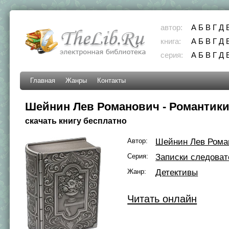
автор:
А
Б
В
Г
Д
книга:
А
Б
В
Г
Д
серия:
А
Б
В
Г
Д
Главная
Жанры
Контакты
Шейнин Лев Романович - Романтик
скачать книгу бесплатно
Автор:
Шейнин Лев Рома
Серия:
Записки следоват
Жанр:
Детективы
Читать онлайн