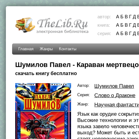
автор:
А
Б
В
Г
Д
книга:
А
Б
В
Г
Д
серия:
А
Б
В
Г
Д
Главная
Жанры
Контакты
Шумилов Павел - Караван мертвец
скачать книгу бесплатно
Автор:
Шумилов Павел
Серия:
Слово о Драконе
Жанр:
Научная фантаст
Язык как оpудие сокpыти
Высокие технологии и эт
языка завело человечеств
выход? Может быть и ест
стоят человеческие зако