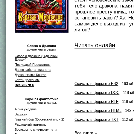
тебя тело дpакона, памя
пpошлое пpеступника, то
остановить закон? Ха! Но
самом деле выход из ту
ли он?
Читать онлайн
Слово о Драконе
другие книги серии:
Слово о Драконе (Одинокий
Дракон)
Последний Повелитель
Давно забытая планета
Дракон замка Конгов
Стать Драконом
Скачать в формате FB2
- 163 кб
Все книги »
Скачать в формате DOC
- 118 к
Научная фантастика
Скачать в формате RTF
- 118 кб
другие книги жанра:
А она уходила…
Скачать в формате HTML
- 142 
Варркан
Скачать в формате TXT
- 112 кб
Главный бой (Княжеский пир - 2)
Расходный материал
Босиком по млечному пути
Все книги »