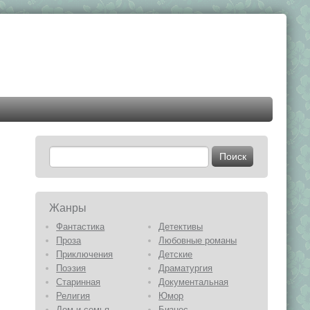
Жанры
Фантастика
Детективы
Проза
Любовные романы
Приключения
Детские
Поэзия
Драматургия
Старинная
Документальная
Религия
Юмор
Дом и семья
Бизнес