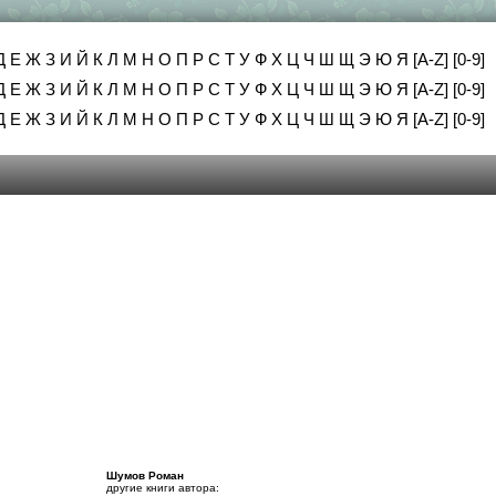
Д
Е
Ж
З
И
Й
К
Л
М
Н
О
П
Р
С
Т
У
Ф
Х
Ц
Ч
Ш
Щ
Э
Ю
Я
[A-Z]
[0-9]
Д
Е
Ж
З
И
Й
К
Л
М
Н
О
П
Р
С
Т
У
Ф
Х
Ц
Ч
Ш
Щ
Э
Ю
Я
[A-Z]
[0-9]
Д
Е
Ж
З
И
Й
К
Л
М
Н
О
П
Р
С
Т
У
Ф
Х
Ц
Ч
Ш
Щ
Э
Ю
Я
[A-Z]
[0-9]
Шумов Роман
другие книги автора: