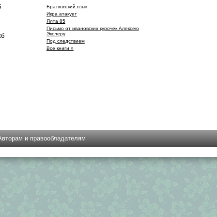
б
Братковский язык
Икра атакует
Ялта 85
Письмо от ивановских курочек Алексею
Экслеру
кб
Под следствием
Все книги »
Авторам и правообладателям