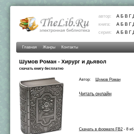
автор:
А
Б
В
Г
книга:
А
Б
В
Г
серия:
А
Б
В
Г
Главная
Жанры
Контакты
Шумов Роман - Хирург и дьявол
скачать книгу бесплатно
Автор:
Шумов Роман
Читать онлайн
Скачать в формате FB2
- 8 кб