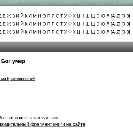
Д
Е
Ж
З
И
Й
К
Л
М
Н
О
П
Р
С
Т
У
Ф
Х
Ц
Ч
Ш
Щ
Э
Ю
Я
[A-Z]
[0-9]
Д
Е
Ж
З
И
Й
К
Л
М
Н
О
П
Р
С
Т
У
Ф
Х
Ц
Ч
Ш
Щ
Э
Ю
Я
[A-Z]
[0-9]
Д
Е
Ж
З
И
Й
К
Л
М
Н
О
П
Р
С
Т
У
Ф
Х
Ц
Ч
Ш
Щ
Э
Ю
Я
[A-Z]
[0-9]
 Бог умер
вич Кржижановский
бесплатно по ссылкам чуть ниже.
акомительный фрагмент книги на сайте
.