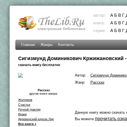
автор:
А
Б
В
Г
книга:
А
Б
В
Г
серия:
А
Б
В
Г
Главная
Жанры
Контакты
Сигизмунд Доминикович Кржижановский -
скачать книгу бесплатно
Автор:
Сигизмунд Доминико
Жанр:
Рассказ
Рассказ
другие книги жанра:
Жолтиков
Счастье
Речной трактир
Данную книгу можно скачать 
Враки
прочитать озн
Вы можете
Деревенский король Лир
Все книги »