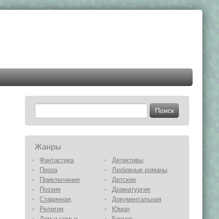
Жанры
Фантастика
Детективы
Проза
Любовные романы
Приключения
Детские
Поэзия
Драматургия
Старинная
Документальная
Религия
Юмор
Дом и семья
Бизнес