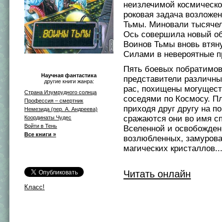
неизлечимой космическо
роковая задача возложен
Тьмы. Миновали тысячел
Ось совершила новый об
Воинов Тьмы вновь втя
Силами в невероятные п
Пять боевых побратимов
Научная фантастика
представители различны
другие книги жанра:
рас, похищены могущес
Страна Изумрудного солнца
соседями по Космосу. Пл
Профессия – смертник
приходя друг другу на п
Немезида (пер. А. Андреева)
сражаются они во имя с
Координаты Чудес
Войти в Тень
Вселенной и освобожден
Все книги »
возлюбленных, замурова
магических кристаллов..
Читать онлайн
Класс!