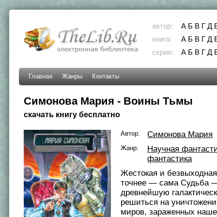
автор:
А
Б
В
Г
Д
книга:
А
Б
В
Г
Д
серия:
А
Б
В
Г
Д
Главная
Жанры
Контакты
Симонова Мария - Воины Тьмы
скачать книгу бесплатно
Автор:
Симонова Мария
Жанр:
Научная фантаст
фантастика
Жестокая и безвыходная
точнее — сама Судьба —
древнейшую галактическ
решиться на уничтожени
миров, зараженных наш