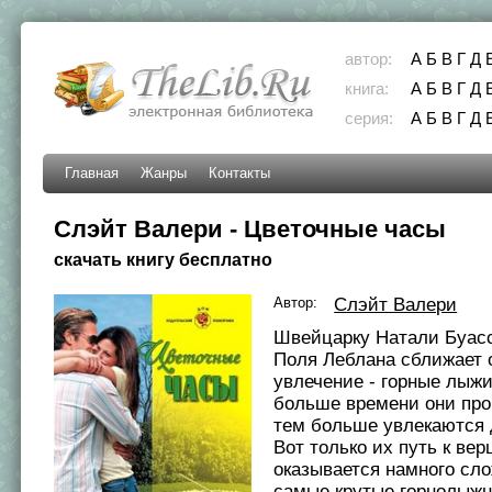
автор:
А
Б
В
Г
Д
книга:
А
Б
В
Г
Д
серия:
А
Б
В
Г
Д
Главная
Жанры
Контакты
Слэйт Валери - Цветочные часы
скачать книгу бесплатно
Автор:
Слэйт Валери
Швейцарку Натали Буасс
Поля Леблана сближает
увлечение - горные лыжи
больше времени они про
тем больше увлекаются 
Вот только их путь к в
оказывается намного сло
самые крутые горнолыж