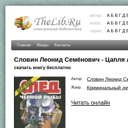
автор:
А
Б
В
Г
Д
книга:
А
Б
В
Г
Д
серия:
А
Б
В
Г
Д
Главная
Жанры
Контакты
Словин Леонид Семёнович - Цапля
скачать книгу бесплатно
Автор:
Словин Леонид С
Жанр:
Криминальный де
Читать онлайн