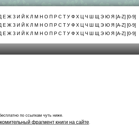
Д
Е
Ж
З
И
Й
К
Л
М
Н
О
П
Р
С
Т
У
Ф
Х
Ц
Ч
Ш
Щ
Э
Ю
Я
[A-Z]
[0-9]
Д
Е
Ж
З
И
Й
К
Л
М
Н
О
П
Р
С
Т
У
Ф
Х
Ц
Ч
Ш
Щ
Э
Ю
Я
[A-Z]
[0-9]
Д
Е
Ж
З
И
Й
К
Л
М
Н
О
П
Р
С
Т
У
Ф
Х
Ц
Ч
Ш
Щ
Э
Ю
Я
[A-Z]
[0-9]
бесплатно по ссылкам чуть ниже.
акомительный фрагмент книги на сайте
.