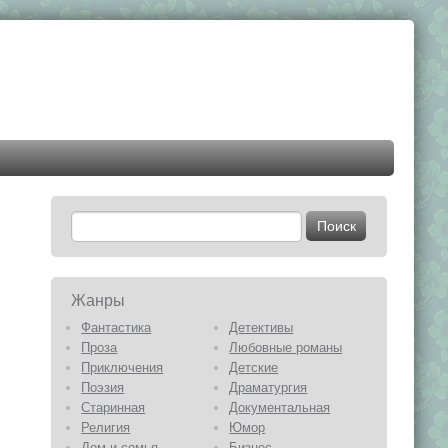
Жанры
Фантастика
Детективы
Проза
Любовные романы
Приключения
Детские
Поэзия
Драматургия
Старинная
Документальная
Религия
Юмор
Дом и семья
Бизнес