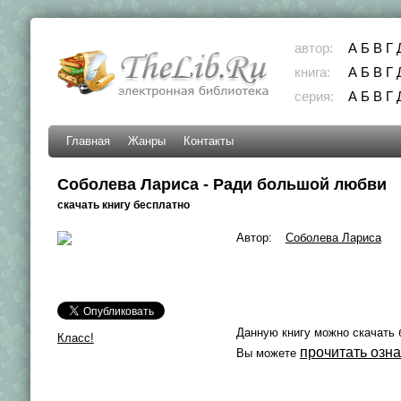
автор:
А
Б
В
Г
книга:
А
Б
В
Г
серия:
А
Б
В
Г
Главная
Жанры
Контакты
Соболева Лариса - Ради большой любви
скачать книгу бесплатно
Автор:
Соболева Лариса
Данную книгу можно скачать 
Класс!
прочитать озн
Вы можете