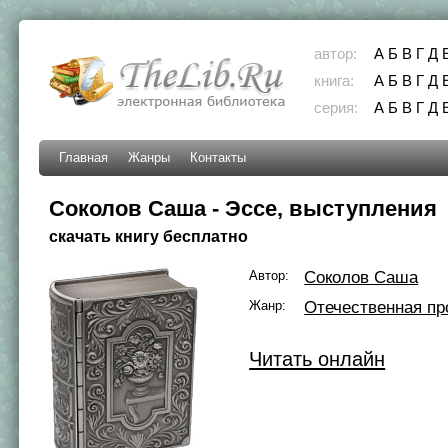
автор:
А
Б
В
Г
Д
книга:
А
Б
В
Г
Д
серия:
А
Б
В
Г
Д
Главная
Жанры
Контакты
Соколов Саша - Эссе, выступления
скачать книгу бесплатно
Автор:
Соколов Саша
Жанр:
Отечественная пр
Читать онлайн