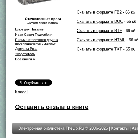
Скачать в формате FB2
- 66 кб
Отечественная проза
Скачать в формате DOC
- 66 кб
другие книги жанра:
Блюз для Натэллы
Скачать в формате RTF
- 66 кб
Иван Савич Поджабрин
Скачать в формате HTML
- 66 к
Письма столичного друга к
провинциальному жениху
Девушка Роза
Скачать в формате TXT
- 65 кб
Укоротитель
Все книги »
Класс!
Оставить отзыв о книге
Электронная библиотека TheLib.Ru © 2006-2026 |
Контакты
|
Ав