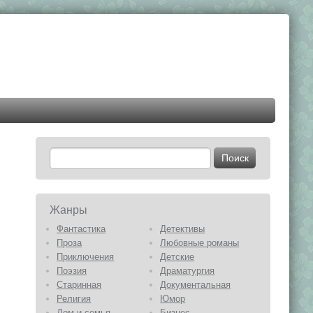
Жанры
Фантастика
Детективы
Проза
Любовные романы
Приключения
Детские
Поэзия
Драматургия
Старинная
Документальная
Религия
Юмор
Дом и семья
Бизнес