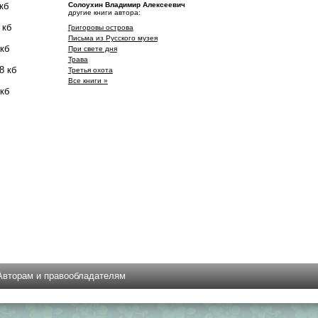
кб
Солоухин Владимир Алексеевич
другие книги автора:
 кб
Григоровы острова
Письма из Русского музея
 кб
При свете дня
Трава
8 кб
Третья охота
Все книги »
 кб
Авторам и правообладателям