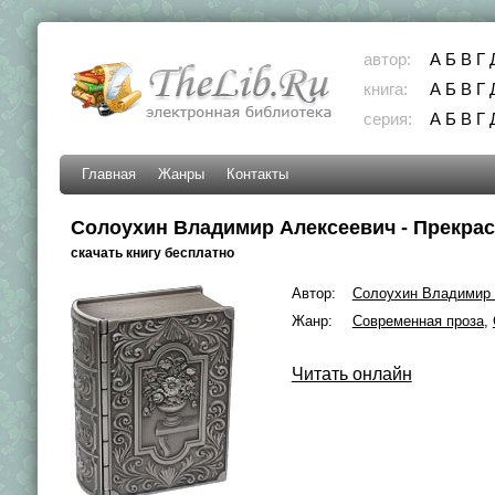
автор:
А
Б
В
Г
книга:
А
Б
В
Г
серия:
А
Б
В
Г
Главная
Жанры
Контакты
Солоухин Владимир Алексеевич - Прекра
скачать книгу бесплатно
Автор:
Солоухин Владимир 
Жанр:
Современная проза
,
Читать онлайн