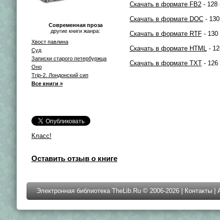
Скачать в формате FB2
- 128 
Скачать в формате DOC
- 130
Современная проза
другие книги жанра:
Скачать в формате RTF
- 130
Хвост павлина
Скачать в формате HTML
- 12
Суд
Записки старого петербуржца
Скачать в формате TXT
- 126
Оно
Trip-2. Лондонский сип
Все книги »
Класс!
Оставить отзыв о книге
Электронная библиотека TheLib.Ru © 2006-2026 |
Контакты
|