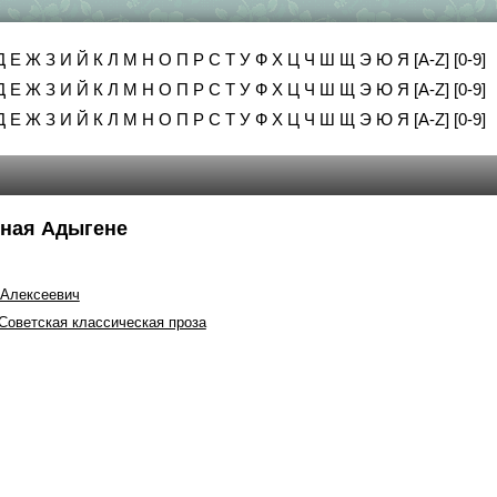
Д
Е
Ж
З
И
Й
К
Л
М
Н
О
П
Р
С
Т
У
Ф
Х
Ц
Ч
Ш
Щ
Э
Ю
Я
[A-Z]
[0-9]
Д
Е
Ж
З
И
Й
К
Л
М
Н
О
П
Р
С
Т
У
Ф
Х
Ц
Ч
Ш
Щ
Э
Ю
Я
[A-Z]
[0-9]
Д
Е
Ж
З
И
Й
К
Л
М
Н
О
П
Р
С
Т
У
Ф
Х
Ц
Ч
Ш
Щ
Э
Ю
Я
[A-Z]
[0-9]
сная Адыгене
Алексеевич
Советская классическая проза