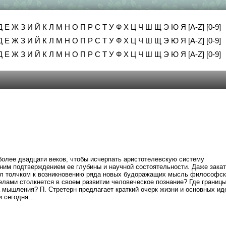
Д
Е
Ж
З
И
Й
К
Л
М
Н
О
П
Р
С
Т
У
Ф
Х
Ц
Ч
Ш
Щ
Э
Ю
Я
[A-Z]
[0-9]
Д
Е
Ж
З
И
Й
К
Л
М
Н
О
П
Р
С
Т
У
Ф
Х
Ц
Ч
Ш
Щ
Э
Ю
Я
[A-Z]
[0-9]
Д
Е
Ж
З
И
Й
К
Л
М
Н
О
П
Р
С
Т
У
Ф
Х
Ц
Ч
Ш
Щ
Э
Ю
Я
[A-Z]
[0-9]
олее двадцати веков, чтобы исчерпать аристотелевскую систему
им подтверждением ее глубины и научной состоятельности. Даже закат
ал толчком к возникновению ряда новых будоражащих мысль философск
елами столкнется в своем развитии человеческое познание? Где границ
 мышления? П. Стретерн предлагает краткий очерк жизни и основных ид
 и сегодня…