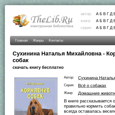
автор:
А
Б
В
Г
Д
книга:
А
Б
В
Г
Д
серия:
А
Б
В
Г
Д
Главная
Жанры
Контакты
Сухинина Наталья Михайловна - Ко
собак
скачать книгу бесплатно
Автор:
Сухинина Наталь
Серия:
Всё о собаках
Жанр:
Домашние живот
В книге рассказывается о
правильно кормить собак
всегда оставалась весел