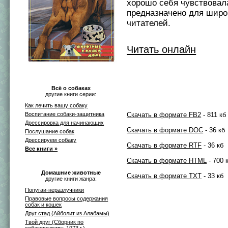
хорошо себя чувствовал
предназначено для широк
читателей.
Читать онлайн
Всё о собаках
другие книги серии:
Как лечить вашу собаку
Воспитание собаки-защитника
Скачать в формате FB2
- 811 кб
Дрессировка для начинающих
Скачать в формате DOC
- 36 кб
Послушание собак
Дрессируем собаку
Скачать в формате RTF
- 36 кб
Все книги »
Скачать в формате HTML
- 700 
Домашние животные
Скачать в формате TXT
- 33 кб
другие книги жанра:
Попугаи-неразлучники
Правовые вопросы содержания
собак и кошек
Друг стад (Айболит из Алабамы)
Твой друг (Сборник по
собаководству, 1973 г.)