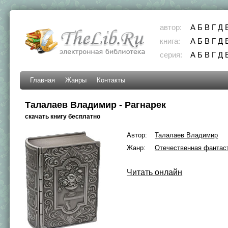
автор:
А
Б
В
Г
Д
книга:
А
Б
В
Г
Д
серия:
А
Б
В
Г
Д
Главная
Жанры
Контакты
Талалаев Владимир - Рагнарек
скачать книгу бесплатно
Автор:
Талалаев Владимир
Жанр:
Отечественная фантас
Читать онлайн