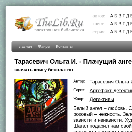
автор:
А
Б
В
Г
Д
книга:
А
Б
В
Г
Д
серия:
А
Б
В
Г
Д
Главная
Жанры
Контакты
Тарасевич Ольга И. - Плачущий анг
скачать книгу бесплатно
Автор:
Тарасевич Ольга 
Серия:
Артефакт-детекти
Жанр:
Детективы
Белый ангел – любовь. С
розовый – нежность. Зел
зависти и ненависти. Х
Шагал подарил нам свой
светлыми ангелами и в