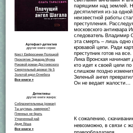
парящими над землей. Н
десятилетия из-за одной
неизвестной работы ста
преступления. Расследу
московского антиквара И
следователь Владимир С
эта смерть – лишь одно 
Артефакт-детектив
кровавой цепи. Ради ка
другие книги серии:
преступник готов на все
Крест Евфросинии Полоцкой
Лика Вронская начинает 
Проклятие Эдварда Мунка
кто идет к своей цели по
Роковой роман Достоевского
Смертельный аромат № 5
слишком поздно изменит
Золотой идол Огнебога
Зеленый ангел превратил
Все книги »
Он не ведает жалости…
Детективы
другие книги жанра:
Соблазнительница (роман)
Ты шутишь, наверное?
Пленных не брать
К сожалению, скачивани
Утраченный рай
Дядя Лёша
невозможно, в связи с ж
Все книги »
правообладателя.