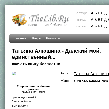
автор:
А
Б
В
Г
Д
книга:
А
Б
В
Г
Д
серия:
А
Б
В
Г
Д
Главная
Жанры
Контакты
Татьяна Алюшина - Далекий мой,
единственный...
скачать книгу бесплатно
Автор:
Татьяна Алюшина
Жанр:
Современные лю
Современные любовные
романы
другие книги жанра:
Красавица и ковбой
Запретный плод
Выйти замуж