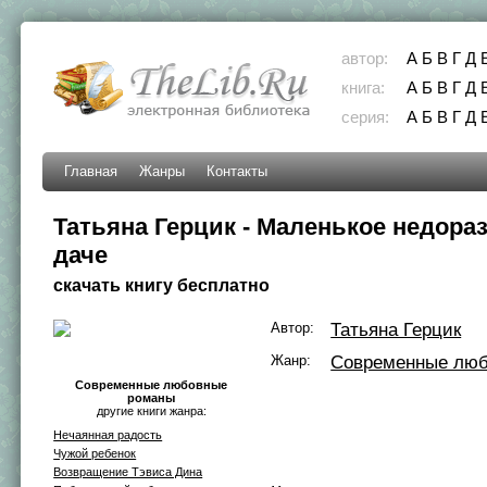
автор:
А
Б
В
Г
Д
книга:
А
Б
В
Г
Д
серия:
А
Б
В
Г
Д
Главная
Жанры
Контакты
Татьяна Герцик - Маленькое недора
даче
скачать книгу бесплатно
Автор:
Татьяна Герцик
Жанр:
Современные лю
Современные любовные
романы
другие книги жанра:
Нечаянная радость
Чужой ребенок
Возвращение Тэвиса Дина