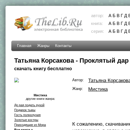
автор:
А
Б
В
Г
Д
книга:
А
Б
В
Г
Д
серия:
А
Б
В
Г
Д
Главная
Жанры
Контакты
Татьяна Корсакова - Проклятый дар
скачать книгу бесплатно
Автор:
Татьяна Корсаков
Жанр:
Мистика
Мистика
другие книги жанра:
До рая подать рукой
Подарок тьмы
Гость полнолуния
Золотые костры
К сожалению, скачивани
Приходящие из Мора
Все книги »