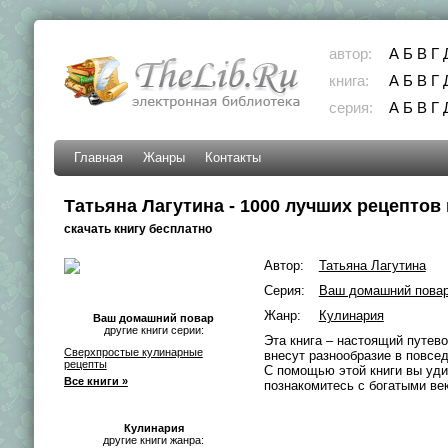
автор:
А
Б
В
Г
книга:
А
Б
В
Г
серия:
А
Б
В
Г
Главная
Жанры
Контакты
Татьяна Лагутина - 1000 лучших рецептов
скачать книгу бесплатно
Автор:
Татьяна Лагутина
Серия:
Ваш домашний пова
Жанр:
Кулинария
Ваш домашний повар
другие книги серии:
Эта книга – настоящий путев
Сверхпростые кулинарные
внесут разнообразие в повсе
рецепты
С помощью этой книги вы уди
Все книги »
познакомитесь с богатыми ве
Кулинария
другие книги жанра: