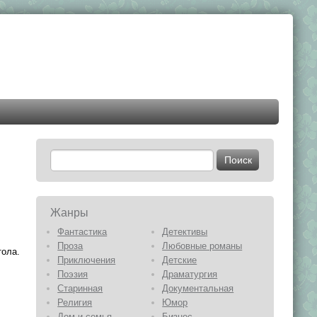
Жанры
Фантастика
Детективы
Проза
Любовные романы
тола.
Приключения
Детские
Поэзия
Драматургия
Старинная
Документальная
Религия
Юмор
Дом и семья
Бизнес