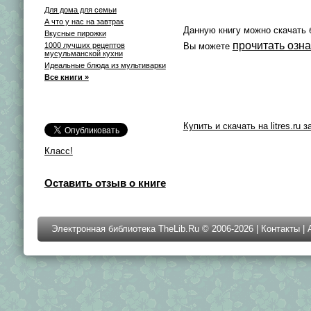
Для дома для семьи
А что у нас на завтрак
Данную книгу можно скачать 
Вкусные пирожки
прочитать озн
1000 лучших рецептов
Вы можете
мусульманской кухни
Идеальные блюда из мультиварки
Все книги »
Купить и скачать на litres.ru з
Класс!
Оставить отзыв о книге
Электронная библиотека TheLib.Ru © 2006-2026 |
Контакты
|