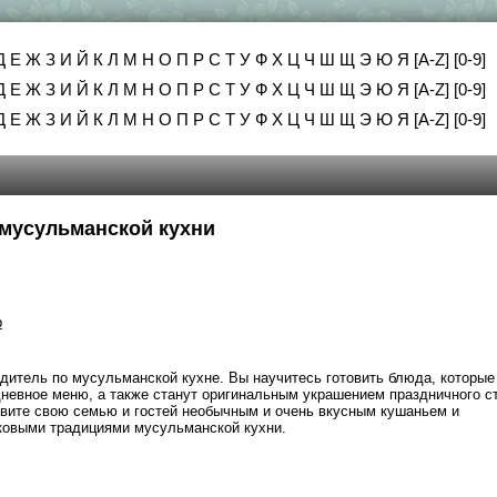
Д
Е
Ж
З
И
Й
К
Л
М
Н
О
П
Р
С
Т
У
Ф
Х
Ц
Ч
Ш
Щ
Э
Ю
Я
[A-Z]
[0-9]
Д
Е
Ж
З
И
Й
К
Л
М
Н
О
П
Р
С
Т
У
Ф
Х
Ц
Ч
Ш
Щ
Э
Ю
Я
[A-Z]
[0-9]
Д
Е
Ж
З
И
Й
К
Л
М
Н
О
П
Р
С
Т
У
Ф
Х
Ц
Ч
Ш
Щ
Э
Ю
Я
[A-Z]
[0-9]
 мусульманской кухни
р
одитель по мусульманской кухне. Вы научитесь готовить блюда, которые
дневное меню, а также станут оригинальным украшением праздничного с
вите свою семью и гостей необычным и очень вкусным кушаньем и
ковыми традициями мусульманской кухни.