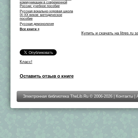
коммуникации в современной
России: учебное пособие
Русская вокально-хоровая школа
IX-XX веков: методическое
пособие
Русская демонология
Все книги »
Купить и скачать на litres.ru з
Класс!
Оставить отзыв о книге
Электронная библиотека TheLib.Ru © 2006-2026 |
Контакты
|