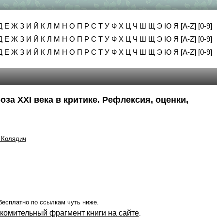
Д
Е
Ж
З
И
Й
К
Л
М
Н
О
П
Р
С
Т
У
Ф
Х
Ц
Ч
Ш
Щ
Э
Ю
Я
[A-Z]
[0-9]
Д
Е
Ж
З
И
Й
К
Л
М
Н
О
П
Р
С
Т
У
Ф
Х
Ц
Ч
Ш
Щ
Э
Ю
Я
[A-Z]
[0-9]
Д
Е
Ж
З
И
Й
К
Л
М
Н
О
П
Р
С
Т
У
Ф
Х
Ц
Ч
Ш
Щ
Э
Ю
Я
[A-Z]
[0-9]
за XXI века в критике. Рефлексия, оценки,
 Колядич
бесплатно по ссылкам чуть ниже.
акомительный фрагмент книги на сайте
.