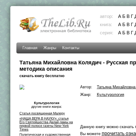
автор:
А
Б
В
Г
книга:
А
Б
В
Г
серия:
А
Б
В
Г
Главная
Жанры
Контакты
Татьяна Михайловна Колядич - Русская про
методика описания
скачать книгу бесплатно
Автор:
Татьяна Михайловна
Жанр:
Культурология
Культурология
другие книги жанра:
Статья посвященная Малеру
«НАША ВЕРА В НАУКУ»: статья
Его Святейшества Далай-ламы на
первой полосе газеты New-York
Данную книгу можно скачать 
Times
прочитать озн
Вы можете
Политическая и художественная