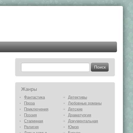
Жанры
Фантастика
Детективы
Проза
Любовные романы
Приключения
Детские
Поэзия
Драматургия
Старинная
Документальная
Религия
Юмор
Дом и семья
Бизнес