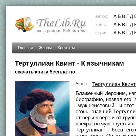
автор:
А
Б
В
Г
Д
книга:
А
Б
В
Г
Д
серия:
А
Б
В
Г
Д
Главная
Жанры
Контакты
Тертуллиан Квинт - К язычникам
скачать книгу бесплатно
Автор:
Тертуллиан Квинт
Блаженный Иероним, на
биографию, назвал его "a
"муж неистовый", и этот
огонь, гнавший Тертулл
от веры к вере и от групп
прекрасно чувствуется в
Тертуллиан — боец, его
агрессивны. Он не акаде