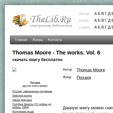
автор:
А
Б
В
Г
Д
книга:
А
Б
В
Г
Д
серия:
А
Б
В
Г
Д
Главная
Жанры
Контакты
Thomas Moore - The works. Vol. 6
скачать книгу бесплатно
Автор:
Thomas Moore
Жанр:
Поэзия
Поэзия
другие книги жанра:
Поэзия, завещанная потомкам
Selected poems
Нагая девушка
Голубые береты (От войны до
Данную книгу можно ска
войны, 1994)
Излучение души