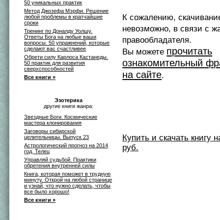
50 уникальных практик
Метод Джозефа Мэрфи. Решение
К сожалению, скачивани
любой проблемы в кратчайшие
сроки
невозможно, в связи с ж
Тренинг по Доналду Уолшу.
Ответы Бога на любые ваши
правообладателя.
вопросы. 50 упражнений, которые
сделают вас счастливее
прочитать
Вы можете
Обрети силу Карлоса Кастанеды.
ознакомительный фр
50 практик для развития
сверxспособностей
на сайте
.
Все книги »
Эзотерика
другие книги жанра:
Звездные Боги. Космические
мастера клонирования
Заговоры сибирской
Купить и скачать книгу на 
целительницы. Выпуск 23
Астрологический прогноз на 2014
руб.
год. Телец
Управляй судьбой. Практики
обретения внутренней силы
Книга, которая поможет в трудную
минуту. Открой на любой странице
и узнай, что нужно сделать, чтобы
все было хорошо!
Все книги »