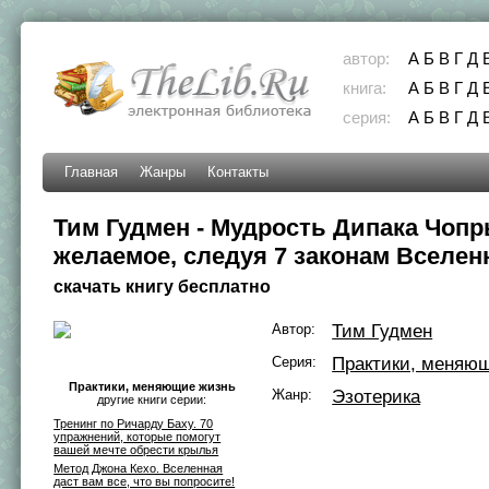
автор:
А
Б
В
Г
Д
книга:
А
Б
В
Г
Д
серия:
А
Б
В
Г
Д
Главная
Жанры
Контакты
Тим Гудмен - Мудрость Дипака Чопр
желаемое, следуя 7 законам Вселен
скачать книгу бесплатно
Автор:
Тим Гудмен
Серия:
Практики, меняю
Практики, меняющие жизнь
Жанр:
Эзотерика
другие книги серии:
Тренинг по Ричарду Баху. 70
упражнений, которые помогут
вашей мечте обрести крылья
Метод Джона Кехо. Вселенная
даст вам все, что вы попросите!