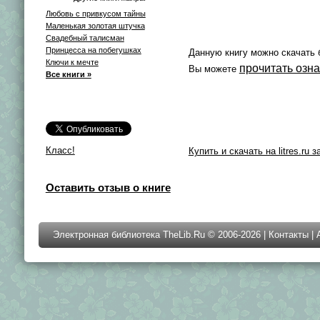
Любовь с привкусом тайны
Маленькая золотая штучка
Свадебный талисман
Принцесса на побегушках
Данную книгу можно скачать 
Ключи к мечте
прочитать озн
Вы можете
Все книги »
Класс!
Купить и скачать на litres.ru з
Оставить отзыв о книге
Электронная библиотека TheLib.Ru © 2006-2026 |
Контакты
|