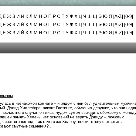
Д
Е
Ж
З
И
Й
К
Л
М
Н
О
П
Р
С
Т
У
Ф
Х
Ц
Ч
Ш
Щ
Э
Ю
Я
[A-Z]
[0-9]
Д
Е
Ж
З
И
Й
К
Л
М
Н
О
П
Р
С
Т
У
Ф
Х
Ц
Ч
Ш
Щ
Э
Ю
Я
[A-Z]
[0-9]
Д
Е
Ж
З
И
Й
К
Л
М
Н
О
П
Р
С
Т
У
Ф
Х
Ц
Ч
Ш
Щ
Э
Ю
Я
[A-Z]
[0-9]
романы
лась в незнакомой комнате – и рядом с ней был удивительный мужчина
ый. Дэвид Хиллсборо, виконт Гастингс, объяснил девушке, что они неда
го несчастного случая он лишь чудом сумел выходить обожаемую молод
рявшей память Хелены нет оснований не верить Дэвиду – любовью,
сияет его взгляд. Так отчего же Хелену, почти готовую ответить
рзают смутные сомнения?..