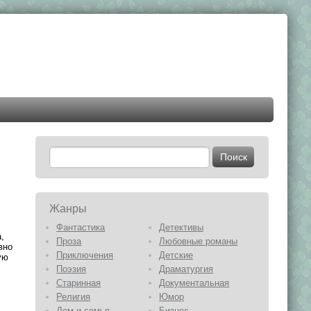
Жанры
Фантастика
Детективы
,
Проза
Любовные романы
вно
Приключения
Детские
ую
Поэзия
Драматургия
Старинная
Документальная
Религия
Юмор
Дом и семья
Бизнес