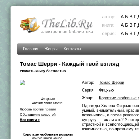
автор:
А
Б
В
Г
книга:
А
Б
В
Г
серия:
А
Б
В
Г
Главная
Жанры
Контакты
Томас Шерри - Каждый твой взгляд
скачать книгу бесплатно
Автор:
Томас Шерри
Серия:
Фицхью
Жанр:
Короткие любовные 
Фицхью
другие книги серии:
Однажды Хелена Фицхью очну
Любовь против правил
умный, внимательный, красив
Обольщение красотой
поженились, а после роково
супругу… Так ли это? У поте
Все книги »
страстной и всепоглощающей, 
взаимностью, по-прежнему те
Короткие любовные романы
другие книги жанра: