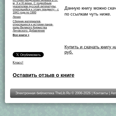
История разделения церквей в IX-
м, X и XI веках. С подробным
указателем русской литературы,
Данную книгу можно ска
относящейся к этому предмету - с
1841 года по 1900
по ссылкам чуть ниже.
Ленин
Сборник материалов,
относящихся к истории панов-
рады Великого Княжества
Литовского. Добавление
Все книги »
Купить и скачать книгу на 
руб.
Класс!
Оставить отзыв о книге
Электронная библиотека TheLib.Ru © 2006-2026 |
Контакты
|
Ав