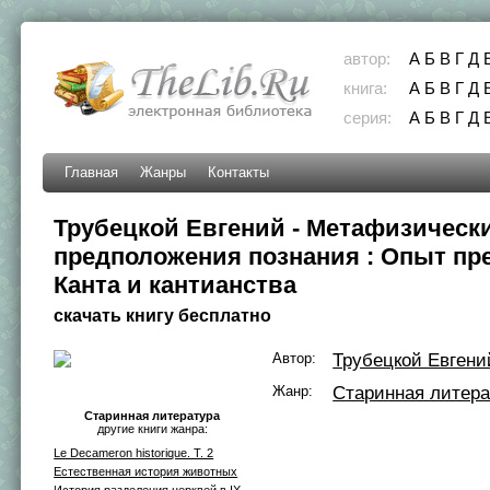
автор:
А
Б
В
Г
Д
книга:
А
Б
В
Г
Д
серия:
А
Б
В
Г
Д
Главная
Жанры
Контакты
Трубецкой Евгений - Метафизическ
предположения познания : Опыт пр
Канта и кантианства
скачать книгу бесплатно
Автор:
Трубецкой Евгени
Жанр:
Старинная литера
Старинная литература
другие книги жанра:
Le Decameron historique. T. 2
Естественная история животных