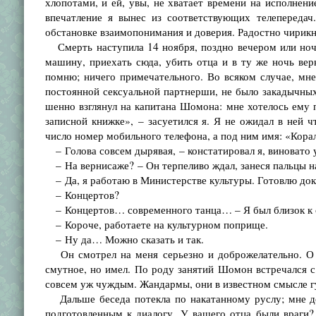
хлопотами, и ей, увы, не хватает времени на исполнени
впечатление я вынес из соответствующих телепередач
обстановке взаимопонимания и дове­рия. Радостно чири
Смерть наступила 14 ноября, поздно вечером или ночью.
машину, приехать сюда, убить отца и в ту же ночь вер
помню; ничего примечательного. Во всяком случае, мне
постоянной сексуальной партнерши, не было закадыч­ных
шенно взглянул на капитана Шомона: мне хотелось ему п
записной книжке», – засуетился я. Я не ожидал в ней ч
число номер мобильного те­лефона, а под ним имя: «Кора
– Голова совсем дырявая, – констатировал я, виновато у
– На вернисаже? – Он терпеливо ждал, занеся пальцы на
– Да, я работаю в Министерстве культуры. Готовлю док
– Концертов?
– Концертов… современного танца… – Я был близок к о
– Короче, работаете на культурном поприще.
– Ну да… Можно сказать и так.
Он смотрел на меня серьезно и доброжелательно. О с
смутное, но имел. По роду занятий Шомон встречался 
совсем уж чуждым. Жандармы, они в известном смысле 
Дальше беседа потекла по накатанному руслу; мне дов
подготовлен­ным к диалогу. У вашего отца были враги? 