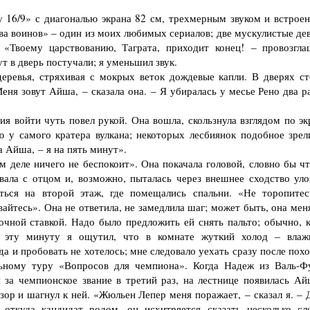
16/9» с диагона­лью экрана 82 см, трехмерным звуком и встрое
ва воинов» – один из моих люби­мых сериалов; две мускулистые де
«Твоему царствованию, Таграта, приходит конец! – провозгла
т в дверь постучали; я уменьшил звук.
ревья, стряхи­вая с мокрых веток дождевые капли. В дверях ст
Меня зовут Айша, – сказала она. – Я убиралась у месье Рено два р
войти чуть по­вел рукой. Она вошла, скользнула взглядом по эк
ю у самого кратера вулкана; некоторых лесбиянок подобное зрел
а Айша, – я на пять минут».
 деле ничего не беспокоит». Она покачала головой, словно бы чт
вала с отцом и, возможно, пы­талась через внешнее сходство уло
аться на второй этаж, где помещались спальни. «Не торопитес
авайтесь». Она не ответила, не замедлила шаг; может быть, она мен
очной ставкой. Надо было предложить ей снять пальто; обычно, к
В эту минуту я ощутил, что в комнате жуткий холод – влаж
да и пробовать не хотелось; мне следовало уехать сразу по­сле пох
льному туру «Вопросов для чемпиона». Когда Надеж из Валь-Ф
 за чемпионское звание в третий раз, на лестнице появилась Ай
зор и шагнул к ней. «Жюльен Лепер меня поражает, – сказал я. – 
 откуда кандидат родом, он исхитряется сказать несколько сл