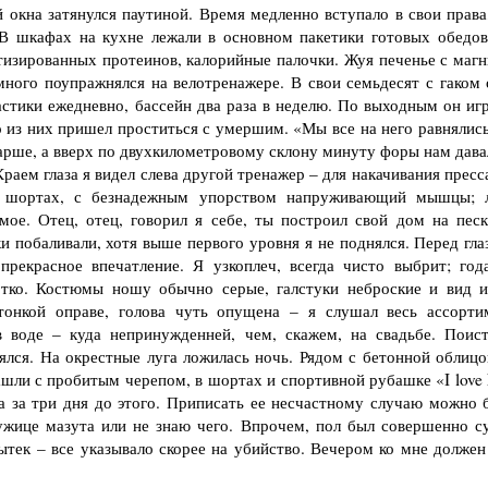
 окна затянулся паутиной. Время медленно вступало в свои права,
. В шкафах на кухне лежали в основном пакети­ки готовых обедов
атизированных протеинов, калорийные палочки. Жуя печенье с магн
но­го поупражнялся на велотренажере. В свои семьдесят с гаком 
стики ежедневно, бассейн два раза в неделю. По выходным он игр
о из них пришел проститься с умер­шим. «Мы все на него равнялись
тарше, а вверх по двухкилометровому склону ми­нуту форы нам дава
раем глаза я видел слева другой тренажер – для накачивания прес­с
 в шортах, с безнадежным упорством напруживающий мышцы; 
ое. Отец, отец, говорил я себе, ты построил свой дом на песк
 побаливали, хотя выше первого уровня я не под­нялся. Перед гла
 прекрасное впечатление. Я узкоплеч, всегда чисто выбрит; год
ротко. Костюмы но­шу обычно серые, галстуки неброские и вид 
тонкой оправе, голова чуть опущена – я слушал весь ассорти
 воде – куда непринужденней, чем, скажем, на свадьбе. Поис­т
ялся. На окрестные луга ложилась ночь. Рядом с бетонной облицо
нашли с пробитым чере­пом, в шортах и спортивной рубашке «I lov
а за три дня до этого. Приписать ее не­счастному случаю можно 
лужице мазута или не знаю чего. Впрочем, пол был со­вершенно су
ытек – все указывало скорее на убийство. Вечером ко мне должен