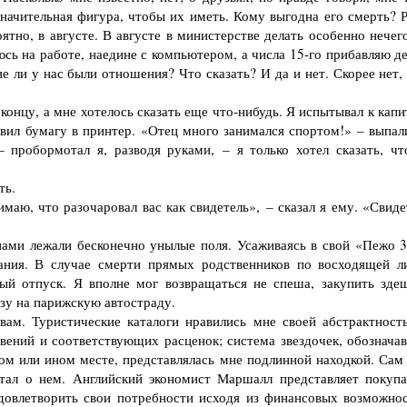
 значительная фигура, чтобы их иметь. Кому вы­годна его смерть? 
ятно, в августе. В августе в министерстве делать особенно не­чег
юсь на работе, наедине с компьютером, а числа 15-го прибавляю д
ли у нас были отно­шения? Что сказать? И да и нет. Скорее нет, 
онцу, а мне хотелось сказать еще что-нибудь. Я испытывал к капи
вил бумагу в принтер. «Отец много занимался спортом!» – выпали
– пробормотал я, разводя руками, – я только хотел сказать, чт
ть.
ю, что разо­чаровал вас как свидетель», – сказал я ему. «Свиде
ами лежали бесконечно унылые поля. Усаживаясь в свой «Пежо 3
ния. В слу­чае смерти прямых родственников по восходящей л
ый отпуск. Я вполне мог воз­вращаться не спеша, закупить зде
азу на парижскую автостраду.
. Туристичес­кие каталоги нравились мне своей абстрактност
вений и соответствующих расце­нок; система звездочек, обознача
ом или ином месте, представлялась мне подлин­ной находкой. Сам 
тал о нем. Английский экономист Маршалл представляет покупат
овлетво­рить свои потребности исходя из финансовых возможнос