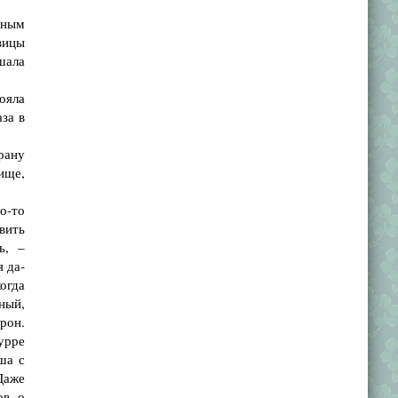
нным
вицы
шала
ояла
аза в
рану
ище,
о-то
вить
ь, –
я да­
огда
ный,
орон.
урре
ша с
Даже
ов о