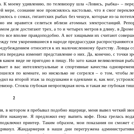
а. К моему удивлению, по телевизору шла «Ловись, рыбка» – пере
ей мере, сознание мое прояснялось настолько, что я смог переклю
рилось о сомах, гигантских рыбах без чешуи, которые из-за потеп
нно им нравится селиться вблизи атомных электростанций. Репо
­мом деле достигают трех, а то и четырех метров в длину, в Дроме
то все впол­не правдоподобно. А вот хищными их считают соверш
ежду тем укоренившиеся в народе предрассудки распространяются 
редубеждением относится к их ма­лочисленному братству. Ловцы с
эта передача изменит представление о них. Да, конечно, с точки з
в каком виде не пригодно в пищу. Но зато какая ве­ликолепная рыб
вает в вас интеллектуальные и спортивные качества одновремен­
ошелся по комнате, но нисколько не согрелся – о том, чтобы ле
одил на второй этаж за по­душками и одеялами и, как мог, устроил
визор. Стояла глубокая непрогляд­ная ночь и такая же глубокая тиш
2
я, в котором я пребывал подобно ящерице, меня вывел четкий зво
айти накануне. Я предложил ему выпить кофе. Пока грелась вода
подключил принтер. Таким образом, мои показа­ния он сможет с
 крякнул. Жандармерия в наши дни перегружена административ