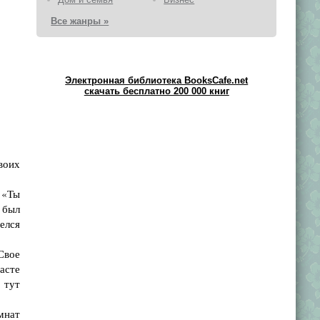
Все жанры »
Электронная библиотека BooksCafe.net
скачать бесплатно 200 000 книг
воих
 «Ты
я был
релся
Свое
асте
 тут
омнат