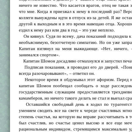
ничего не известно. Что касается врагов, отец не такая
что мне. Когда я приезжал к нему в последний раз? Веро
коллеги вынуждены идти в отпуск из-за детей. Я же оста
другой к выходным и в это время навещаю отца. Хорошие 
ездил к нему раз или два в год – это уже неплохо.
Он кивнул. Судя по всему, дача показаний подходила к к
необъясни­мую, безотчетную симпатию. Но он уже запра
Капитан взглянул на ме­ня выжидающе. «Нет, ничего, 
занимался спортом».
Капитан Шомон до­садливо отмахнулся и запустил печа
Подписав показания, я проводил его до дверей. «Понима
всегда разочаро­вывают», – ответил он.
Некоторое время я обдумывал этот афоризм. Пе­ред н
капитан Шомон пообещал сообщать о ходе расследова
государственным служащим предоставляется трехдневн
камамберов, но ничего такого делать не стал и выехал ср
Оставшийся свободный день я ходил по турагентствам
умением сводить все на свете к череде счастливых мгно
степень счастья, на которую вы вправе рассчитывать в т
был счастлив, но счастье ценил высоко и все еще меч
рациональным индивидом, стремящимся максимально уд