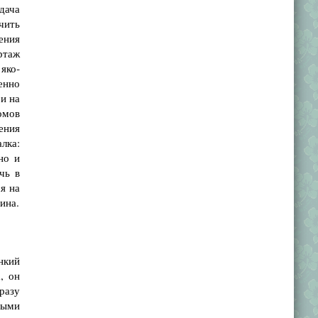
дача
чить
ления
ртаж
 яко­
енно
и на
омов
рения
алка:
но и
чь в
ся на
ина.
нкий
, он
разу
ными