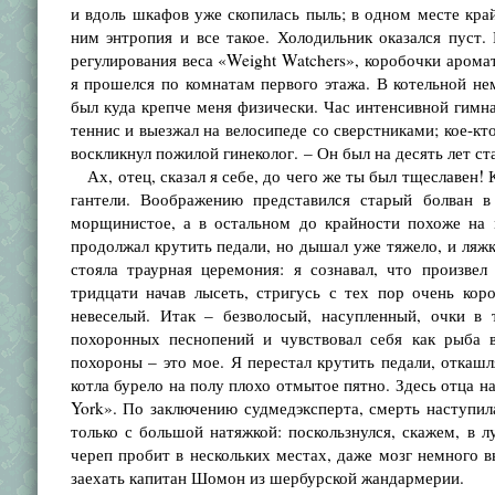
и вдоль шка­фов уже скопилась пыль; в одном месте край
ним энтропия и все такое. Хо­лодильник оказался пуст
регулирования веса «Weight Watchers», коробоч­ки аром
я прошелся по комнатам первого этажа. В котельной нем
был куда крепче меня физически. Час интенсивной гимна
теннис и выезжал на велосипеде со сверстниками; кое-кт
воскликнул пожилой гинеколог. – Он был на десять лет с
Ах, отец, сказал я себе, до чего же ты был тщесла­вен! К
гантели. Воображению представился старый болван
морщинистое, а в остальном до крайности похоже на м
продолжал крутить педали, но дышал уже тяжело, и ляжки
стояла траурная церемония: я сознавал, что произ­вел
тридцати начав лысеть, стригусь с тех пор очень ко
невеселый. Итак – безволосый, насупленный, очки в 
похоронных песнопений и чувствовал себя как рыба в
похороны – это мое. Я перестал крутить педали, откашл
котла бу­рело на полу плохо отмытое пятно. Здесь отца 
York». По заключению судмедэксперта, смерть наступил
только с большой натяжкой: поскольз­нулся, скажем, в 
череп пробит в нескольких местах, даже мозг немного в
заехать капитан Шомон из шербурской жандармерии.