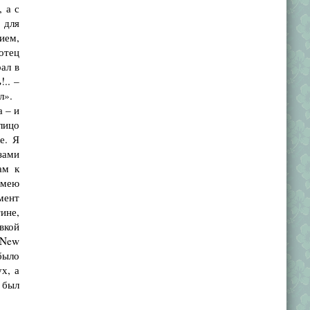
 а с
 для
ием,
отец
ал в
!.. –
л».
а – и
лицо
е. Я
зами
ам к
имею
мент
ине,
вкой
e New
было
х, а
 был