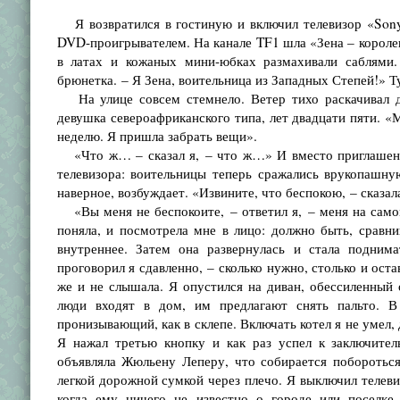
Я возвратился в гостиную и включил телевизор «Sony 
DVD-проигрывате­лем. На канале TF1 шла «Зена – короле
в латах и кожаных мини-юбках размахивали саблями. 
брюнетка. – Я Зена, воительница из Западных Степей!» Ту
На улице совсем стемнело. Ветер тихо раскачивал де
девушка североаф­риканского типа, лет двадцати пяти. «
неделю. Я пришла забрать вещи».
«Что ж… – сказал я, – что ж…» И вместо приглашения 
телевизора: вои­тельницы теперь сражались врукопашну
наверное, возбуждает. «Изви­ните, что беспокою, – сказал
«Вы меня не беспокоите, – ответил я, – меня на самом
поняла, и по­смотрела мне в лицо: должно быть, сравни
внутреннее. Затем она разверну­лась и стала подним
проговорил я сдавленно, – сколько нужно, столько и ос­т
же и не слышала. Я опустился на диван, обессиленный 
люди входят в дом, им предлагают снять пальто. 
пронизывающий, как в склепе. Включать ко­тел я не умел, 
Я нажал третью кнопку и как раз успел к заключите
объявляла Жюльену Леперу, что собирается побороться
легкой дорожной сумкой че­рез плечо. Я выключил телеви
когда ему ничего не известно о городе или поселке,