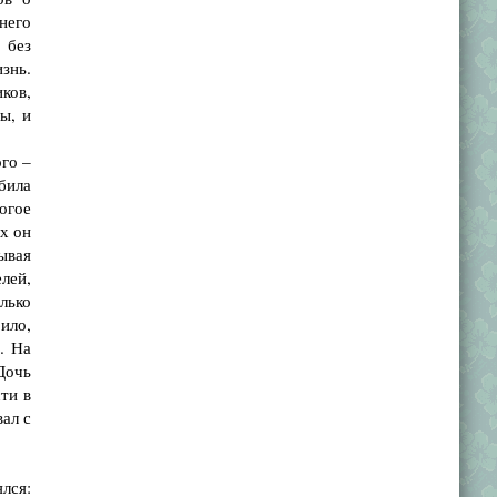
него
 без
изнь.
ков,
ы, и
ого –
била
ногое
ах он
ывая
елей,
лько
ило,
. На
Дочь
ти в
ал с
ялся: