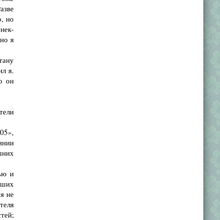
Разве
о, но
енек-
но я
тану
л я.
о он
тели
05»,
инии
шних
ью и
вших
я не
е­ля
тей;