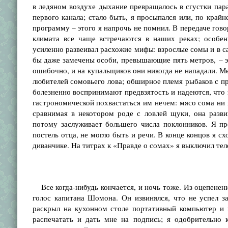
в ледяном воздухе дыхание превращалось в сгустки пар
первого канала; стало быть, я просыпался или, по крайн
программу – этого я напрочь не помнил. В передаче гово
климата все чаще встречаются в наших ре­ках; особе
усиленно развеивал расхожие мифы: взрослые сомы и в са
бы даже замечены особи, превышающие пять метров, – э
ошибочно, и на купальщиков они никогда не нападали. М
любителей сомовьего лова; обширное племя рыбаков с п
болезненно воспринимают пред­взятость и надеются, что 
гастрономической похвастаться им не­чем: мясо сома ни 
сравнимая в некотором роде с ловлей щуки, она разви
потому заслуживает большего числа поклонников. Я пр
постель отца, не могло быть и речи. В конце концов я сх
диванчике. На титрах к «Правде о сомах» я выключил теле
Все когда-нибудь кончается, и ночь тоже. Из оцепенени
голос капитана Шомона. Он извинялся, что не успел з
раскрыл на кухонном столе порта­тивный компьютер и 
распечатать и дать мне на подпись; я одобрительно