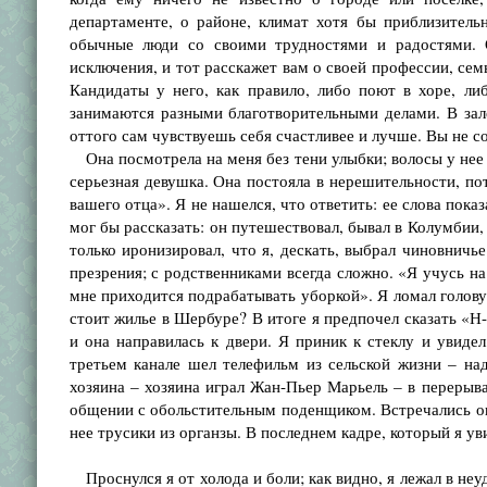
департаменте, о районе, климат хотя бы приблизительн
обычные люди со своими трудностями и радостями. О
исключения, и тот расскажет вам о своей профессии, семь
Кандидаты у него, как правило, либо поют в хоре, ли
занимаются разными благотворительными делами. В зале
оттого сам чув­ствуешь себя счастливее и лучше. Вы не с
Она посмотрела на меня без тени улыбки; волосы у нее б
серьезная девушка. Она постояла в нерешительности, по
вашего отца». Я не нашел­ся, что ответить: ее слова пок
мог бы рассказать: он путешествовал, бывал в Колумбии, 
только иронизировал, что я, дескать, выбрал чиновничье
презрения; с родственниками всегда сложно. «Я учусь на
мне приходится подрабатывать уборкой». Я ломал голову 
стоит жилье в Шербуре? В итоге я предпочел сказать «Н-
и она направилась к двери. Я приник к стеклу и увидел
третьем канале шел телефильм из сельской жизни – над
хозяина – хозяина играл Жан-Пьер Марьель – в перерыв
общении с обольстительным поденщиком. Встречались они 
нее трусики из органзы. В последнем кадре, который я ув
Проснулся я от холода и боли; как видно, я лежал в неу