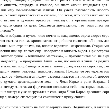
о описать, природу. А главное, он знает жизнь: кандидаты для 
ни ему по-человечески близки. Он умеет разговорить любого
е, о своих пристрастиях – словом, обо всем, что составляет его ж
бо играют в духовом оркестре, участвуют в организации праздни
 часто сидят их дети. Создается впечатление, что люди счастлив
огласны?»
ыли забра­ны в пучок, лицо почти не накрашено, одета скорее стр
том сказала тихим, хрип­ловатым от робости голосом: «Я очень лю
азались мне странными, но, вполне веро­ятно, искренними. Старик м
Кении или где-то там еще; носорогов в бинокль ви­дел. При встреч
 благополучие. «Тепленькое местечко», – приговаривал он, не скр
 медсе­стру, – продолжила Айша, – но, поскольку я ушла от родит
в поисках подобающего ответа: может, следовало ее спросить, ско
да…» тоном человека, знаю­щего жизнь. Похоже, ее это удовлетвор
, как ее «фольксваген-поло» разворачивается на глинистой дороге
о думать, девятнадцатого века – с Чеки Карьо в роли батра­ка. 
ах между занятиями фортепьяно позволяла себе некоторые вольнос
в хлеву; я уже погружался в сон, когда Чеки Карьо деловито сорв
идел, камера скользнула на сбившихся в кучку свиней.
добной позе и теперь не мог повернуть шею. Поднимаясь, я закашл