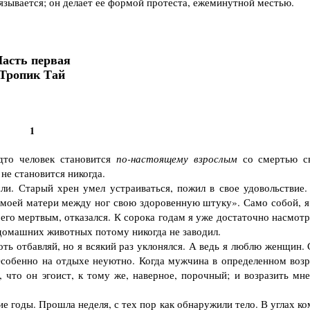
язывается; он делает ее формой протеста, ежеминутной местью.
асть первая
Тропик Тай
1
о человек ста­новится
по-настоящему взрослым
со смертью с
не становится никогда.
и. Старый хрен умел устраиваться, пожил в свое удовольствие.
ал моей матери между ног свою здо­ровенную штуку». Само собой, 
 его мертвым, отказался. К сорока годам я уже достаточно насмот
и домашних животных потому никогда не заводил.
ь отбавляй, но я всякий раз уклонялся. А ведь я люблю женщин. 
собенно на отдыхе неуют­но. Когда мужчина в определенном возр
 что он эгоист, к тому же, наверное, пороч­ный; и возразить мне
 годы. Про­шла неделя, с тех пор как обнаружили тело. В углах к