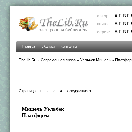
автор:
А
Б
В
Г
книга:
А
Б
В
Г
серия:
А
Б
В
Г
Главная
Жанры
Контакты
TheLib.Ru
»
Современная проза
»
Уэльбек Мишель
»
Платфор
Страница:
1
2
3
4
Следующая »
Мишель Уэльбек
Платформа