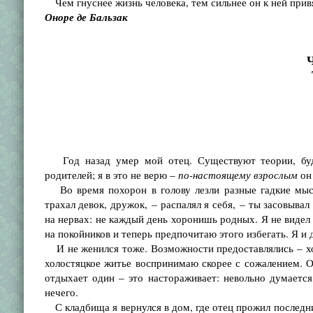
Чем гнуснее жизнь человека, тем сильнее он к ней прив
Оноре де Бальзак
Ч
Год назад умер мой отец. Существуют теории, будт
родителей; я в это не верю –
по-настоящему взрослым
он 
Во время похорон в голову лезли разные гадкие мысл
трахал девок, дру­жок, – распалял я себя, – ты засовыв
на нервах: не каждый день хоро­нишь родных. Я не видел
на покойников и теперь предпочитаю этого из­бегать. Я 
И не женился тоже. Возможности предоставлялись – хот
холостяцкое житье воспринимаю скорее с сожалением. О
отдыхает один – это насто­раживает: невольно думается,
нечего.
С кладбища я вернулся в дом, где отец прожил последние