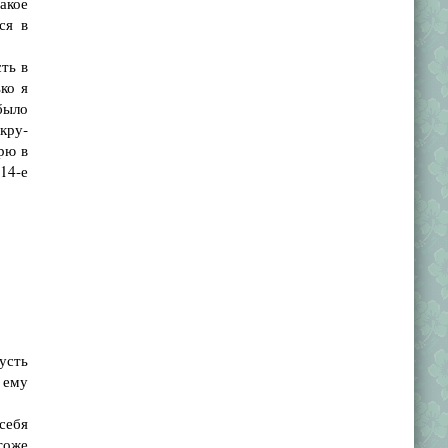
акое
ся в
ть в
ко я
было
кру­
рю в
14-е
усть
 ему
себя
тоже