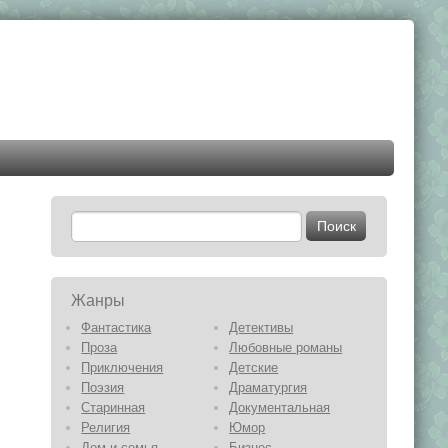
Жанры
Фантастика
Детективы
Проза
Любовные романы
Приключения
Детские
Поэзия
Драматургия
Старинная
Документальная
Религия
Юмор
Дом и семья
Бизнес