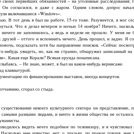
е своих первейших обязанностей – на уголовные расследования; т
. Он согласился, и даже с жаром. Одним словом, допрос начал
кнули включившиеся «Windows».
 В тот день я был на работе, 15-го тоже. Разумеется, я мог сес
нуться. Что я делал вечером и ночью 14 ноября? Ничего, насколь
 ничего не запомнилось, а ведь и недели не прошло. У меня не 
 друзей – оттого и вспомнить нечего. День прошел, и ладно. Я со
омочь, подска­зать хотя бы направление поисков. «Сейчас посмот
то-нибудь увидеть, но, как ни странно, обнаружил записанный на 
ли». Какая еще Корали? Всякая ерунда понаписана.
лыбаясь. – Не знаю, может, я был на каком-нибудь вернисаже.
д клавиа­турой.
ументацию по финансированию выставок, иногда концертов.
тчаянию, сгорал со стыда.
уществовании некоего культурного сектора он представление, п
с самыми разными людьми, и ничто в жизни общества не осталось
гуманисты.
одилось ви­деть нечто подобное по телевизору, и я чувствовал 
Насколько мне известно, нет; о друзьях, по правде говоря, мне 