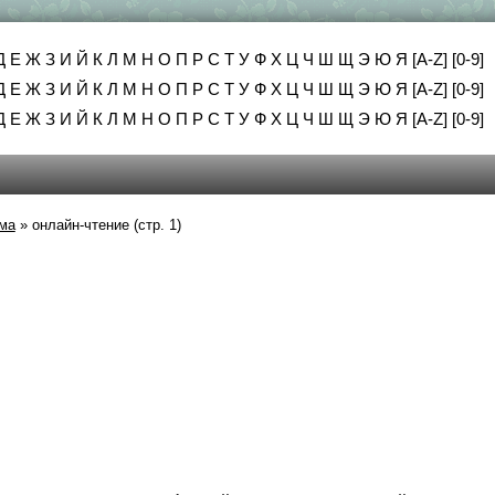
Д
Е
Ж
З
И
Й
К
Л
М
Н
О
П
Р
С
Т
У
Ф
Х
Ц
Ч
Ш
Щ
Э
Ю
Я
[A-Z]
[0-9]
Д
Е
Ж
З
И
Й
К
Л
М
Н
О
П
Р
С
Т
У
Ф
Х
Ц
Ч
Ш
Щ
Э
Ю
Я
[A-Z]
[0-9]
Д
Е
Ж
З
И
Й
К
Л
М
Н
О
П
Р
С
Т
У
Ф
Х
Ц
Ч
Ш
Щ
Э
Ю
Я
[A-Z]
[0-9]
ма
»
онлайн-чтение (стр. 1)