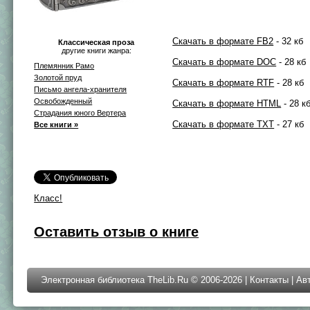
Скачать в формате FB2
- 32 кб
Классическая проза
другие книги жанра:
Скачать в формате DOC
- 28 кб
Племянник Paмo
Золотой пруд
Скачать в формате RTF
- 28 кб
Письмо ангела-хранителя
Освобожденный
Скачать в формате HTML
- 28 к
Страдания юного Вертера
Скачать в формате TXT
- 27 кб
Все книги »
Класс!
Оставить отзыв о книге
Электронная библиотека TheLib.Ru © 2006-2026 |
Контакты
|
Ав