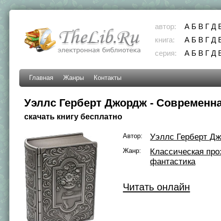
автор:
А
Б
В
Г
Д
книга:
А
Б
В
Г
Д
серия:
А
Б
В
Г
Д
Главная
Жанры
Контакты
Уэллс Герберт Джордж - Современн
скачать книгу бесплатно
Автор:
Уэллс Герберт Д
Жанр:
Классическая про
фантастика
Читать онлайн