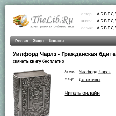
автор:
А
Б
В
Г
Д
книга:
А
Б
В
Г
Д
серия:
А
Б
В
Г
Д
Главная
Жанры
Контакты
Уилфорд Чарлз - Гражданская бдит
скачать книгу бесплатно
Автор:
Уилфорд Чарлз
Жанр:
Детективы
Читать онлайн