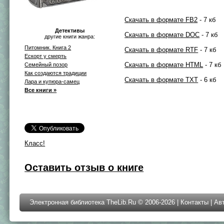
Скачать в формате FB2
- 7 кб
Детективы
Скачать в формате DOC
- 7 кб
другие книги жанра:
Питомник. Книга 2
Скачать в формате RTF
- 7 кб
Ескорт у смерть
Скачать в формате HTML
- 7 кб
Семейный позор
Как создаются традиции
Скачать в формате TXT
- 6 кб
Лара и купюра-самец
Все книги »
Класс!
Оставить отзыв о книге
Электронная библиотека TheLib.Ru © 2006-2026 |
Контакты
|
Ав