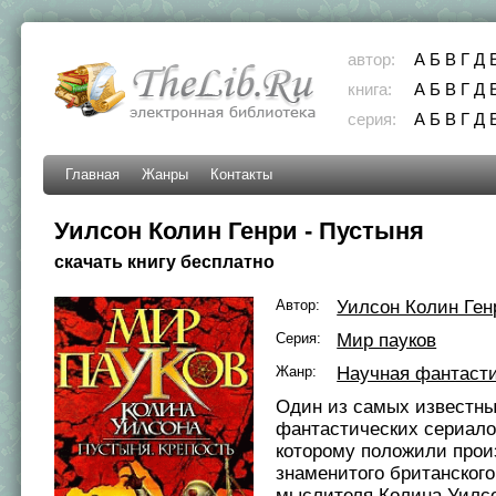
автор:
А
Б
В
Г
Д
книга:
А
Б
В
Г
Д
серия:
А
Б
В
Г
Д
Главная
Жанры
Контакты
Уилсон Колин Генри - Пустыня
скачать книгу бесплатно
Автор:
Уилсон Колин Ген
Серия:
Мир пауков
Жанр:
Научная фантаст
Один из самых известн
фантастических сериало
которому положили прои
знаменитого британского
мыслителя Колина Уилсо