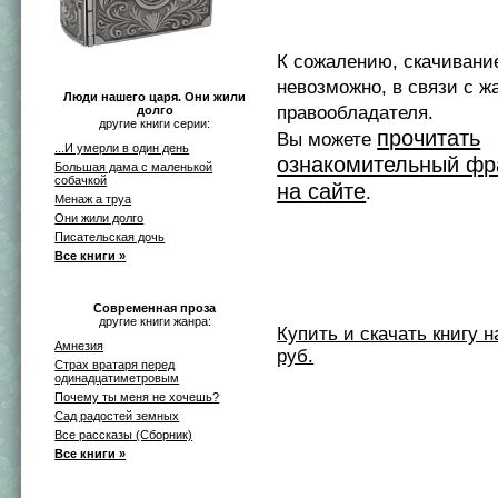
К сожалению, скачивани
невозможно, в связи с ж
Люди нашего царя. Они жили
правообладателя.
долго
другие книги серии:
прочитать
Вы можете
...И умерли в один день
ознакомительный фр
Большая дама с маленькой
собачкой
на сайте
.
Менаж а труа
Они жили долго
Писательская дочь
Все книги »
Современная проза
другие книги жанра:
Купить и скачать книгу на 
Амнезия
руб.
Страх вратаря перед
одинадцатиметровым
Почему ты меня не хочешь?
Сад радостей земных
Все рассказы (Сборник)
Все книги »