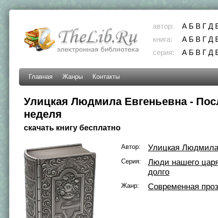
автор:
А
Б
В
Г
Д
книга:
А
Б
В
Г
Д
серия:
А
Б
В
Г
Д
Главная
Жанры
Контакты
Улицкая Людмила Евгеньевна - По
неделя
скачать книгу бесплатно
Автор:
Улицкая Людмила
Серия:
Люди нашего цар
долго
Жанр:
Современная про