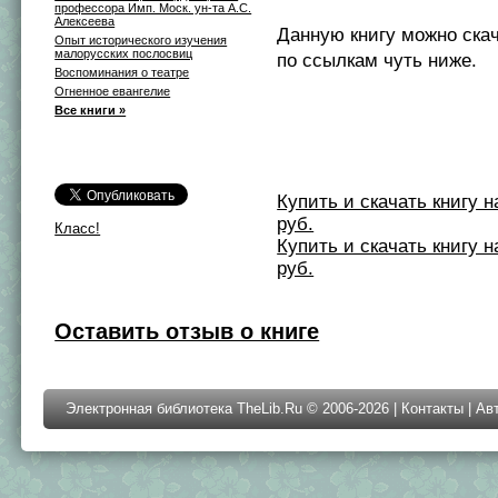
профессора Имп. Моск. ун-та А.С.
Алексеева
Данную книгу можно ска
Опыт исторического изучения
малорусских послосвиц
по ссылкам чуть ниже.
Воспоминания о театре
Огненное евангелие
Все книги »
Купить и скачать книгу на 
руб.
Класс!
Купить и скачать книгу на 
руб.
Оставить отзыв о книге
Электронная библиотека TheLib.Ru © 2006-2026 |
Контакты
|
Ав