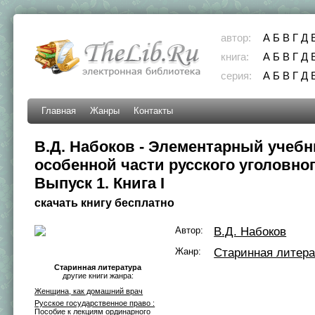
автор:
А
Б
В
Г
Д
книга:
А
Б
В
Г
Д
серия:
А
Б
В
Г
Д
Главная
Жанры
Контакты
В.Д. Набоков - Элементарный учебн
особенной части русского уголовног
Выпуск 1. Книга I
скачать книгу бесплатно
Автор:
В.Д. Набоков
Жанр:
Старинная литера
Старинная литература
другие книги жанра:
Женщина, как домашний врач
Русское государственное право :
Пособие к лекциям ординарного