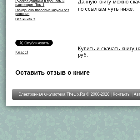
Данную книгу можно ска
Русская фабрика в прошлом и
настоящем. Том 1
по ссылкам чуть ниже.
Гражданско-правовые казусы без
решения
Все книги »
Купить и скачать книгу на 
Класс!
руб.
Оставить отзыв о книге
Электронная библиотека TheLib.Ru © 2006-2026 |
Контакты
|
Ав