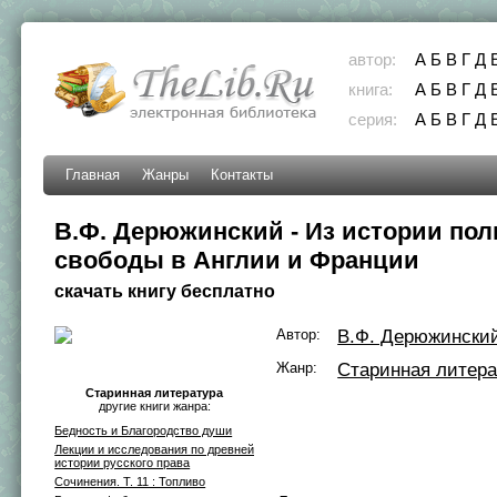
автор:
А
Б
В
Г
Д
книга:
А
Б
В
Г
Д
серия:
А
Б
В
Г
Д
Главная
Жанры
Контакты
В.Ф. Дерюжинский - Из истории по
свободы в Англии и Франции
скачать книгу бесплатно
Автор:
В.Ф. Дерюжински
Жанр:
Старинная литера
Старинная литература
другие книги жанра:
Бедность и Благородство души
Лекции и исследования по древней
истории русского права
Сочинения. Т. 11 : Топливо