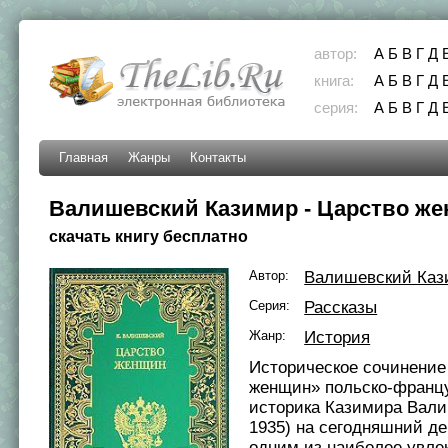
автор:
А
Б
В
Г
Д
книга:
А
Б
В
Г
Д
серия:
А
Б
В
Г
Д
Главная
Жанры
Контакты
Валишевский Казимир - Царство ж
скачать книгу бесплатно
Автор:
Валишевский Каз
Серия:
Рассказы
Жанр:
История
Историческое сочинение
женщин» польско-францу
историка Казимира Вали
1935) на сегодняшний де
одним из наиболее увле