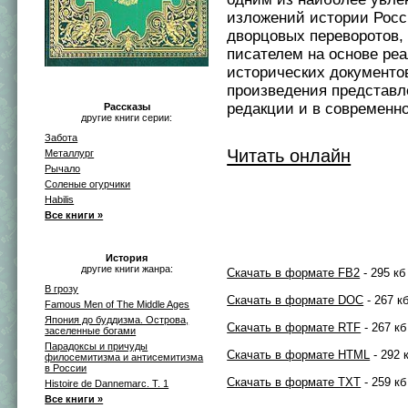
изложений истории Росс
дворцовых переворотов,
писателем на основе ре
исторических документов
произведения представл
редакции и в современн
Рассказы
другие книги серии:
Забота
Читать онлайн
Металлург
Рычало
Соленые огурчики
Habilis
Все книги »
История
другие книги жанра:
Скачать в формате FB2
- 295 кб
В грозу
Скачать в формате DOC
- 267 к
Famous Men of The Middle Ages
Япония до буддизма. Острова,
Скачать в формате RTF
- 267 кб
заселенные богами
Парадоксы и причуды
Скачать в формате HTML
- 292 
филосемитизма и антисемитизма
в России
Скачать в формате TXT
- 259 кб
Histoire de Dannemarc. T. 1
Все книги »