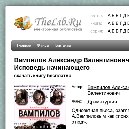
автор:
А
Б
В
Г
Д
книга:
А
Б
В
Г
Д
серия:
А
Б
В
Г
Д
Главная
Жанры
Контакты
Вампилов Александр Валентинович
Исповедь начинающего
скачать книгу бесплатно
Автор:
Вампилов Алекса
Валентинович
Жанр:
Драматургия
Одноактная пьеса, озагл
А.Вампиловым как «псих
этюд».