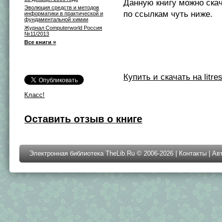
Данную книгу можно ска
Эволюция средств и методов
по ссылкам чуть ниже.
информатики в практической и
фундаментальной химии
Журнал Computerworld Россия
№11/2013
Все книги »
Купить и скачать на litres
Класс!
Оставить отзыв о книге
Электронная библиотека TheLib.Ru © 2006-2026 |
Контакты
|
Ав