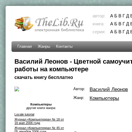
автор:
А
Б
В
Г
Д
книга:
А
Б
В
Г
Д
серия:
А
Б
В
Г
Д
Главная
Жанры
Контакты
Василий Леонов - Цветной самоучи
работы на компьютере
скачать книгу бесплатно
Автор:
Василий Леонов
Жанр:
Компьютеры
Компьютеры
другие книги жанра:
Locale tutorial
Журнал «Компьютерра» № 18 от
16 мая 2006 года
Журнал «Компьютерра» № 45 от
05 декабря 2006 года