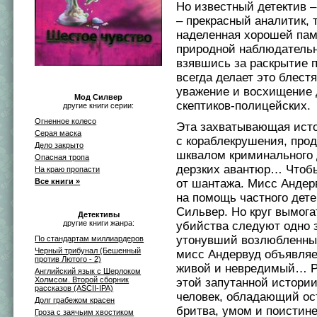
Но известный детектив 
– прекрасный аналитик, 
наделенная хорошей па
природной наблюдательн
взявшись за раскрытие 
всегда делает это блест
уважение и восхищение 
Мод Силвер
скептиков-полицейских.
другие книги серии:
Огненное колесо
Эта захватывающая исто
Серая маска
с кораблекрушения, про
Дело закрыто
шквалом криминального 
Опасная тропа
дерзких авантюр… Чтобы
На краю пропасти
Все книги »
от шантажа. Мисс Андер
на помощь частного дет
Сильвер. Но круг вымога
Детективы
другие книги жанра:
убийства следуют одно 
утонувший возлюбленн
По стандартам миллиардеров
Черный трибунал (Бешенный
мисс Андервуд объявляе
против Лютого - 2)
живой и невредимый… Р
Английский язык с Шерлоком
Холмсом. Второй сборник
этой запутанной истори
рассказов (ASCII-IPA)
человек, обладающий ос
Долг грабежом красен
бритва, умом и поистин
Гроза с заячьим хвостиком