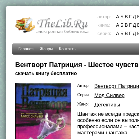
автор:
А
Б
В
Г
Д
книга:
А
Б
В
Г
Д
серия:
А
Б
В
Г
Д
Главная
Жанры
Контакты
Вентворт Патриция - Шестое чувст
скачать книгу бесплатно
Автор:
Вентворт Патриц
Серия:
Мод Силвер
Жанр:
Детективы
Шантаж не всегда предс
особенно если он выпол
профессионалами – нас
мастерами шантажа.