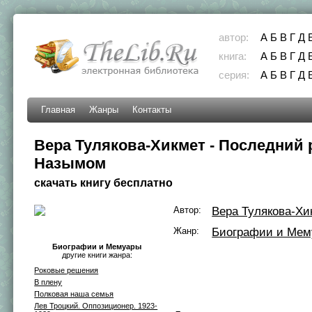
автор:
А
Б
В
Г
Д
книга:
А
Б
В
Г
Д
серия:
А
Б
В
Г
Д
Главная
Жанры
Контакты
Вера Тулякова-Хикмет - Последний 
Назымом
скачать книгу бесплатно
Автор:
Вера Тулякова-Хи
Жанр:
Биографии и Мем
Биографии и Мемуары
другие книги жанра:
Роковые решения
В плену
Полковая наша семья
Лев Троцкий. Оппозиционер. 1923-