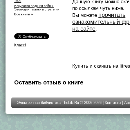
Данную книгу можно ска
1929
Искусство ведения войны.
по ссылкам чуть ниже.
Эволюция тактики и стратегии
прочитать
Все книги »
Вы можете
ознакомительный фр
на сайте
.
Класс!
Купить и скачать на litres
Оставить отзыв о книге
Электронная библиотека TheLib.Ru © 2006-2026 |
Контакты
|
Ав