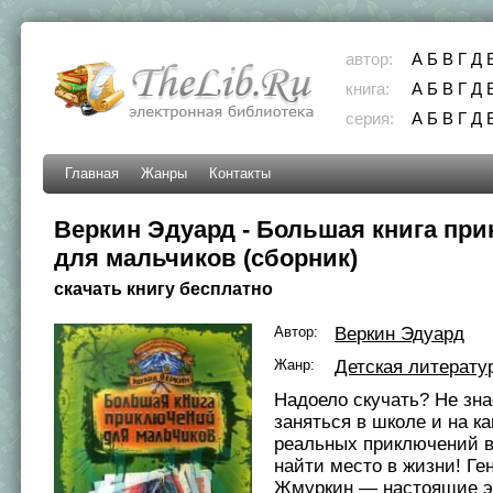
автор:
А
Б
В
Г
Д
книга:
А
Б
В
Г
Д
серия:
А
Б
В
Г
Д
Главная
Жанры
Контакты
Веркин Эдуард - Большая книга пр
для мальчиков (сборник)
скачать книгу бесплатно
Автор:
Веркин Эдуард
Жанр:
Детская литерату
Надоело скучать? Не зн
заняться в школе и на к
реальных приключений в
найти место в жизни! Ген
Жмуркин — настоящие э