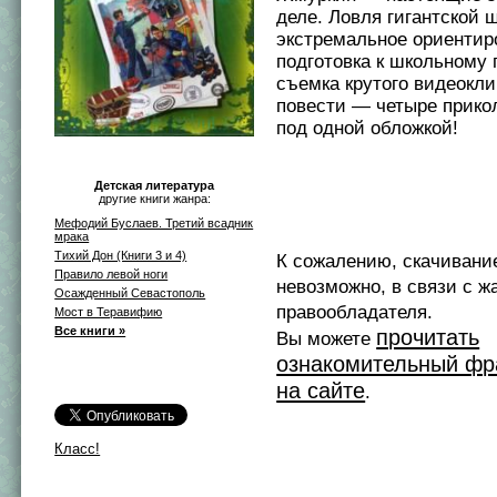
деле. Ловля гигантской 
экстремальное ориентиро
подготовка к школьному 
съемка крутого видеокл
повести — четыре прико
под одной обложкой!
Детская литература
другие книги жанра:
Мефодий Буслаев. Третий всадник
мрака
Тихий Дон (Книги 3 и 4)
К сожалению, скачивани
Правило левой ноги
невозможно, в связи с ж
Осажденный Севастополь
правообладателя.
Мост в Теравифию
Все книги »
прочитать
Вы можете
ознакомительный фр
на сайте
.
Класс!