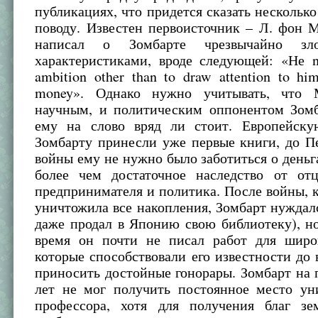
публикациях, что придется сказать несколько
поводу. Известен первоисточник – Л. фон 
написал о Зомбарте чрезвычайно зл
характеристиками, вроде следующей: «Не n
ambition other than to draw attention to hi
money». Однако нужно учитывать, что
научным, и политическим оппонентом Зомб
ему на слово вряд ли стоит. Европейску
Зомбарту принесли уже первые книги, до П
войны ему не нужно было заботиться о деньг
более чем достаточное наследство от от
предпринимателя и политика. После войны, 
уничтожила все накопления, Зомбарт нуждалс
даже продал в Японию свою библиотеку), но
время он почти не писал работ для широк
которые способствовали его известности до
приносить достойные гонорары. Зомбарт на
лет не мог получить постоянное место уни
профессора, хотя для получения благ з