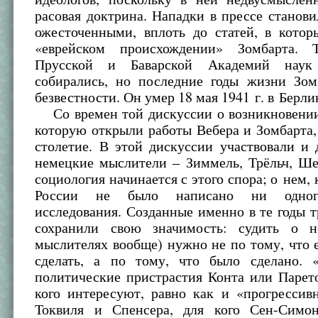
расовая доктрина. Нападки в прессе станови
ожесточенными, вплоть до статей, в котор
«еврейском происхождении» Зомбарта. Т
Прусской и Баварской Академий наук
собирались, но последние годы жизни Зом
безвестности. Он умер 18 мая 1941 г. в Берли
Со времен той дискуссии о возникновении
которую открыли работы Вебера и Зомбарта
столетие. В этой дискуссии участвовали и
немецкие мыслители – Зиммель, Трёльч, Ше
социология начинается с этого спора; о нем, 
России не было написано ни одного
исследования. Созданные именно в те годы 
сохранили свою значимость: судить о 
мыслителях вообще) нужно не по тому, что 
сделать, а по тому, что было сделано. 
политические пристрастия Конта или Парет
кого интересуют, равно как и «прогрессив
Токвиля и Спенсера, для кого Сен-Симо