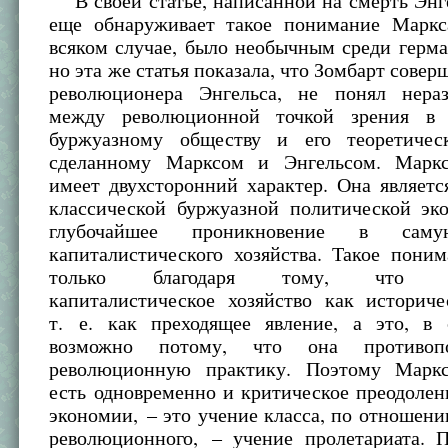
В своей статье, написанной на смерть Энг
еще обнаруживает такое понимание Маркса
всяком случае, было необычным среди герм
но эта же статья показала, что Зомбарт совер
революционера Энгельса, не понял нера
между революционной точкой зрения в
буржуазному обществу и его теоретичес
сделанному Марксом и Энгельсом. Маркс
имеет двухсторонний характер. Она являет
классической буржуазной политической эк
глубочайшее проникновение в сам
капиталистического хозяйства. Такое пони
только благодаря тому, что рас
капиталистическое хозяйство как историче
т. е. как преходящее явление, а это, в 
возможно потому, что она противопо
революционную практику. Поэтому Маркс
есть одновременно и критическое преодоле
экономии, – это учение класса, по отношен
революционного, – учение пролетариата. П