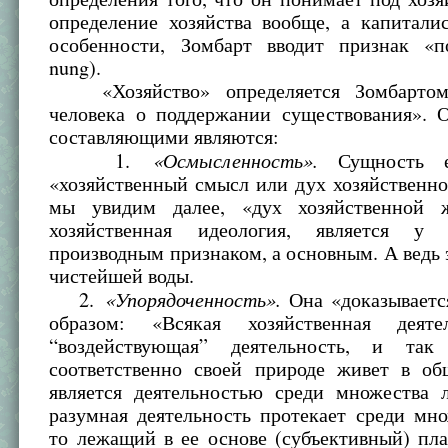
определение хозяйства вообще, а капитали
особенности, Зомбарт вводит признак «п
nung).
«Хозяйство» определяется Зомбартом
человека о поддержании существования». 
составляющими являются:
«Осмысленность».
1.
Сущность ее
«хозяйственный смысл или дух хозяйственн
мы увидим далее, «дух хозяйственной ж
хозяйственная идеология, является у
производным признаком, а основным. А ведь 
чистейшей воды.
«Упорядоченность».
2.
Она «доказывает
образом: «Всякая хозяйственная деяте
“воздействующая” деятельность, и так
соответственно своей природе живет в об
является деятельностью среди множества 
разумная деятельность протекает среди мн
то лежащий в ее основе (субъективный) пл