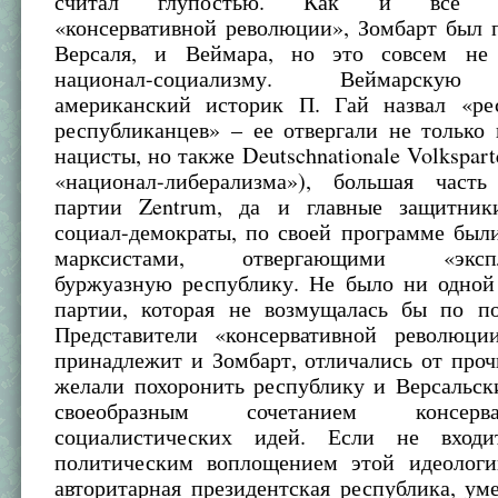
считал глупостью. Как и все пре
«консервативной революции», Зомбарт был 
Версаля, и Веймара, но это совсем не 
национал-социализму. Веймарскую
американский историк П. Гай назвал «ре
республиканцев» – ее отвергали не только
нацисты, но также Deutschnationale Volkspart
«национал-либерализма»), большая часть
партии Zentrum, да и главные защитник
социал-демократы, по своей программе был
марксистами, отвергающими «эксплу
буржуазную республику. Не было ни одной
партии, которая не возмущалась бы по по
Представители «консервативной революци
принадлежит и Зомбарт, отличались от проч
желали похоронить республику и Версальск
своеобразным сочетанием консер
социалистических идей. Если не входи
политическим воплощением этой идеологи
авторитарная президентская республика, у