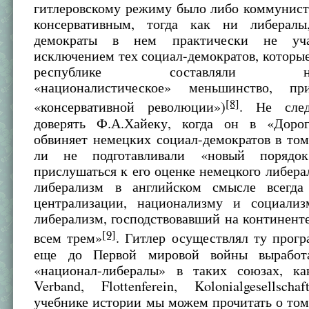
гитлеровскому режиму было либо коммунист
консервативным, тогда как ни либералы
демократы в нем практически не уча
исключением тех социал-демократов, которы
республике составляли незна
«националистическое» меньшинство, п
[8]
«консервативной революции»)
. Не сле
доверять Ф.А.Хайеку, когда он в «Доро
обвиняет немецких социал-демократов в том
ли не подготавливали «новый порядо
прислушаться к его оценке немецкого либера
либерализм в английском смысле всегда
централизации, национализму и социализ
либерализм, господствовавший на континенте
[9]
всем трем»
. Гитлер осуществлял ту прог
еще до Первой мировой войны выработ
«национал-либералы» в таких союзах, как
Verband, Flottenferein, Kolonialgesellsc
учебнике истории мы можем прочитать о том