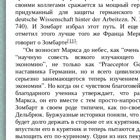
своими коллегами сражается за мощный гер
придуманный для защиты германского э
deutsche Wissenschaft hinter der Arbeitezn. N. 
740). И Зомбарт избрал этот путь. И еще
отметил этого лучше того же Франца Мери
[11]
говорит о Зомбарте
:
“Он возносит Маркса до небес, как “очень 
“научную совесть всякого изучающего 
экономию”, не только как “Praeceptor Ge
наставника Германии, но и всего цивилизо
серьезно занимающегося теперь изучением
экономии”. Но когда он с чувством благогове
благодарного ученика утверждает, что ра
Маркса, он его вместе с тем просто-напрос
Зомбарт в своем роде типичен, как по-сво
Дельбрюк. Буржуазные историки поняли, что
будет долго держать в стороне от их курятник
впустили его в курятник и теперь пытаются д
вылощить его по-куриному. Одни из них пек