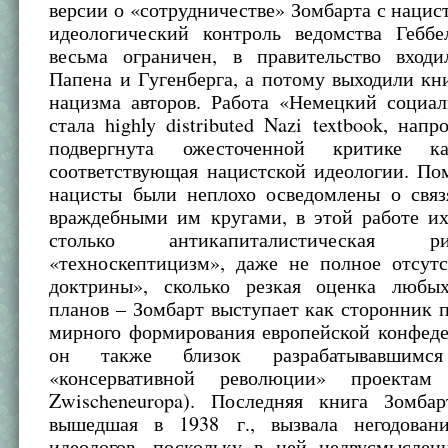
версии о «сотрудничестве» Зомбарта с нацист
идеологический контроль ведомства Гебб
весьма ограничен, в правительство вхо
Папена и Гугенберга, а потому выходили кн
нацизма авторов. Работа «Немецкий социал
стала highly distributed Nazi textbook, напр
подвергнута ожесточенной критике 
соответствующая нацистской идеологии. По
нацисты были неплохо осведомлены о связ
враждебными им кругами, в этой работе их
столько антикапиталистическая 
«техноскептицизм», даже не полное отсутс
доктрины», сколько резкая оценка любы
планов – Зомбарт выступает как сторонник 
мирного формирования европейской конфеде
он также близок разрабатывавшим
«консервативной революции» проектам (
Zwischeneuropa). Последняя книга Зомбар
вышедшая в 1938 г., вызвала негодован
идеологов, поскольку в ней недвусмысленн