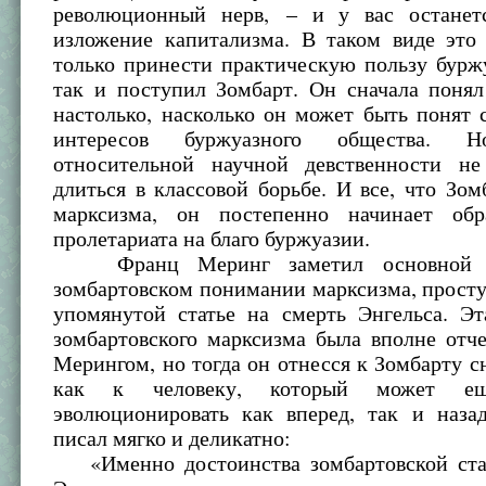
революционный нерв, – и у вас останет
изложение капитализма. В таком виде это
только принести практическую пользу бурж
так и поступил Зомбарт. Он сначала поня
настолько, насколько он может быть понят 
интересов буржуазного общества. Н
относительной научной девственности н
длиться в классовой борьбе. И все, что Зом
марксизма, он постепенно начинает обр
пролетариата на благо буржуазии.
Франц Меринг заметил основной н
зомбартовском понимании марксизма, прост
упомянутой статье на смерть Энгельса. Эт
зомбартовского марксизма была вполне отч
Мерингом, но тогда он отнесся к Зомбарту с
как к человеку, который может ещ
эволюционировать как вперед, так и наза
писал мягко и деликатно:
«Именно достоинства зомбартовской ста