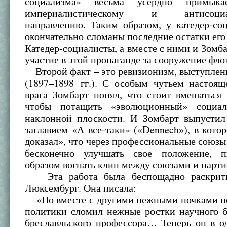
социализма» весьма усердно примык
империалистическому и антисоциал
направлению. Таким образом, у катедер-со
окончательно сломаны последние остатки его
Катедер-социалисты, а вместе с ними и Зомб
участие в этой пропаганде за сооружение фло
Второй факт – это ревизионизм, выступлен
(1897–1898 гг.). С особым чутьем настоящ
врага Зомбарт понял, что стоит вмешаться 
чтобы потащить «эволюционный» социа
наклонной плоскости. И Зомбарт выпусти
заглавием «А все-таки» («Dennech»), в кото
доказал», что через профессиональные союзы
бесконечно улучшать свое положение, п
образом вогнать клин между союзами и парти
Эта работа была беспощадно раскрити
Люксембург. Она писала:
«Но вместе с другими нежными почками п
политики сломил нежные ростки научного б
бреславльского профессора… Теперь он в о