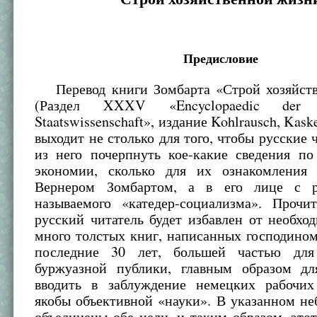
Предисловие
Перевод книги Зомбарта «Строй хозяйст
(Раздел XXXV «Encyclopaedic der
Staatswissenschaft», издание Kohlrausch, Kaske
выходит не столько для того, чтобы русские 
из него почерпнуть кое-какие сведения по
экономии, сколько для их ознакомления
Вернером Зомбартом, а в его лице с р
называемого «катедер-социализма». Прочит
русский читатель будет избавлен от необхо
много толстых книг, написанных господино
последние 30 лет, большей частью для
буржуазной публики, главным образом дл
вводить в заблуждение немецких рабочи
якобы объективной «науки». В указанном н
объединены обе цели, и таким образом, этот