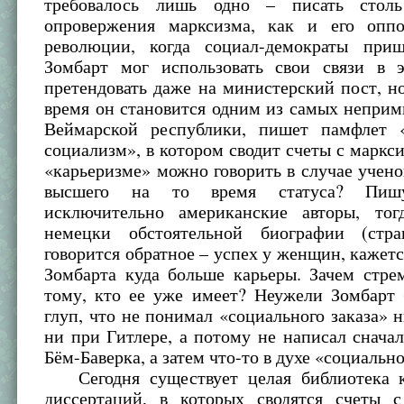
требовалось лишь одно – писать сто
опровержения марксизма, как и его опп
революции, когда социал-демократы при
Зомбарт мог использовать свои связи в 
претендовать даже на министерский пост, н
время он становится одним из самых непри
Веймарской республики, пишет памфлет 
социализм», в котором сводит счеты с маркс
«карьеризме» можно говорить в случае учено
высшего на то время статуса? Пи
исключительно американские авторы, то
немецки обстоятельной биографии (стр
говорится обратное – успех у женщин, кажетс
Зомбарта куда больше карьеры. Зачем стре
тому, кто ее уже имеет? Неужели Зомбарт 
глуп, что не понимал «социального заказа» н
ни при Гитлере, а потому не написал сначал
Бём-Баверка, а затем что-то в духе «социальн
Сегодня существует целая библиотека к
диссертаций, в которых сводятся счеты с