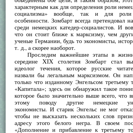
характерным как для определения роли немец
социализма» вообще, так и для роли
особенности. Зомбарт всегда претендовал н
среди немецких катедер-социалистов. И во
что он стоит ближе к марксизму, чем друг
ученые Германии, будь то экономисты, исто
т. д., а скорее наоборот.
Проследим важнейшие этапы в жизни 
середине XIX столетия Зомбарт стал вы
идеолог течения, которое русские читате
назвали бы легальным марксизмом. Он нап
только что изданному Энгельсом третьему 
«Капитала»; здесь он обнаружил такое пон
которое было значительно выше всего, что 
этому поводу другие немецкие унив
экономисты. И старик Энгельс не мог отказ
чтобы не высказать нескольких слов призн
адресу этого белого негра. В своем по
«Дополнение и прибавление к третьему т