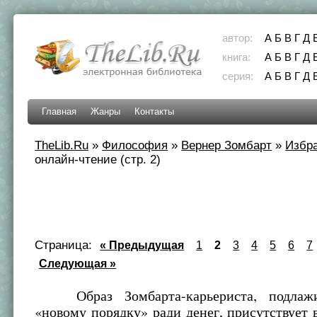
автор:
А
Б
В
Г
Д
книга:
А
Б
В
Г
Д
серия:
А
Б
В
Г
Д
Главная
Жанры
Контакты
TheLib.Ru
»
Философия
»
Вернер Зомбарт
»
Избр
онлайн-чтение (стр. 2)
Страница:
« Предыдущая
1
2
3
4
5
6
7
Следующая »
Образ Зомбарта-карьериста, подлажи
«новому порядку» ради денег, присутствует 