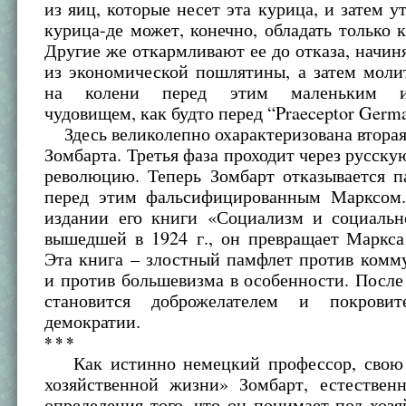
из яиц, которые несет эта курица, и затем у
курица-де может, конечно, обладать только
Другие же откармливают ее до отказа, начи
из экономической пошлятины, а затем моли
на колени перед этим маленьким из
чудовищем, как будто перед “Praeceptor Germa
Здесь великолепно охарактеризована вторая
Зомбарта. Третья фаза проходит через русск
революцию. Теперь Зомбарт отказывается п
перед этим фальсифицированным Марксом
издании его книги «Социализм и социальн
вышедшей в 1924 г., он превращает Маркса
Эта книга – злостный памфлет против комм
и против большевизма в особенности. После
становится доброжелателем и покровит
демократии.
* * *
Как истинно немецкий профессор, свою 
хозяйственной жизни» Зомбарт, естественн
определения того, что он понимает под хозя