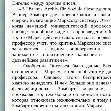
Энгельс между прочим писал:
«В “Brauns Archiv für Soziale Gesetzgebung”
Вернер Зомбарт дает превосходные в своей
очерки, излагающие Марксову систему. Это 
когда немецкий университетский профессо
вообще способным видеть в произведениях 
то, что Маркс действительно сказал; в первы
профессор учит, что критика Марксовой си
заключаться в одном опровержении, 
занимаются политические карьеристы
дальнейшем развитии ее».
Одобрение Энгельса было данью бесп
отношению к Марксу, столь необычному дл
профессора. Однако, этого беспристрас
хватило ненадолго. И чем больше оно исчеза
фальсифицировал Зомбарт марксизм, 
восхваляя его, тем больше он кичился похв
которая относилась исключительно к тому 
Зомбарт искренне пытался понять Маркса.