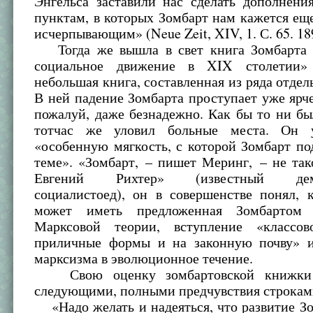
Энгельса заставили нас сделать дополнени
пунктам, в которых Зомбарт нам кажется ещ
исчерпывающим» (Neue Zeit, XIV, 1. С. 65. 18
Тогда же вышла в свет книга Зомбарта 
социальное движение в XIX столетии
небольшая книга, составленная из ряда отдел
В ней падение Зомбарта проступает уже ярче
пожалуй, даже безнадежно. Как бы то ни б
тотчас же уловил больные места. Он 
«особенную мягкость, с которой Зомбарт по
теме». «Зомбарт, – пишет Меринг, – не так
Евгений Рихтер» (известный демо
социалистоед), он в совершенстве понял, 
может иметь предложенная Зомбартом 
Марксовой теории, вступление «классо
приличные формы и на законную почву» 
марксизма в эволюционное течение.
Свою оценку зомбартовской книжки 
следующими, полными предчувствия строкам
«Надо желать и надеяться, что развитие З