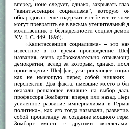
вперед, ноне следует, однако, закрывать глаз
“квинтэссенция социализма”, которую о
обнародовал, еще содержит в себе все те эле
могут превратить ее в весьма утешительный 
молитвенник о безнадежности социал-демок
XV, I. С. 449. 1896).
«Квинтэссенция социализма» – это нам
известное в то время произведение Ше
названия, очень доброжелательно отзывающ
демократии, вслед за которым, однако, пос
произведение Шеффле, уже рисующее социа
как не имеющую перед собой никаких б
перспектив. Два факта, имевшие место в б
оказали решающее влияние на выбор дал
профессора Зомбарта: вперед или назад. Пер
усиленное развитие империализма в Герма
политика», как его тогда называли, развитие
собой пропаганду за создание мощного герм
Зомбарт вместе с другими «коллегами