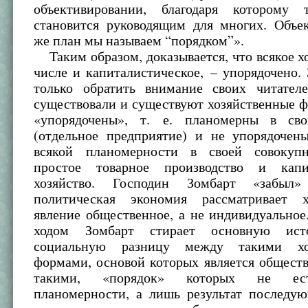
объективировании, благодаря которому
становится руководящим для многих. Объе
же план мы называем “порядком”».
Таким образом, доказывается, что всякое хо
числе и капиталистическое, – упорядочено.
только обратить внимание своих читател
существовали и существуют хозяйственные 
«упорядочены», т. е. планомерны в сво
(отдельное предприятие) и не упорядоче
всякой планомерности в своей совокупн
простое товарное производство и капит
хозяйство. Господин Зомбарт «забыл
политическая экономия рассматривает х
явление общественное, а не индивидуально
ходом Зомбарт стирает основную ист
социальную разницу между такими хо
формами, основой которых является общест
такими, «порядок» которых не ест
планомерности, а лишь результат последую