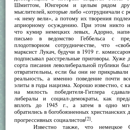
Шмиттом, Юнгером и целым рядом дру
мыслителей, которые либо «сотрудничали с 
«к нему вели», а потому их творения подле
априорному осуждению. При этом никто н
что кумир немецких левых, Адорно, напи
письмо в ведомство Геббельса с пре
плодотворном сотрудничестве, что «сво
марксист Лукач, будучи в 1919 г. комиссаро
подписывал расстрельные приговоры. Хуже д
сорта писания леволиберальной публики бы
отвратительны, если бы они не прикрывали
реальность, а именно поведение почти вс
элиты в годы нацизма. Хорошо известно, с к
на милость победителя-Гитлера сдавал
либералы и социал-демократы, как пред
вплоть до 1945 г., а затем в одно мгн
обратились в богобоязненных христианских 
[7]
прогрессивных социалистов
.
Известно также, что немецкое Со