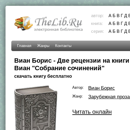
автор:
А
Б
В
Г
Д
книга:
А
Б
В
Г
Д
серия:
А
Б
В
Г
Д
Главная
Жанры
Контакты
Виан Борис - Две рецензии на книги
Виан "Собрание сочинений"
скачать книгу бесплатно
Автор:
Виан Борис
Жанр:
Зарубежная проза
Читать онлайн